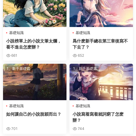
基礎知識
基礎知識
小說榜單上的小說文筆太爛，
爲什麽新手總在第三章後寫不
看不進去怎麽辦？
下去了？
661
652
1、新手基礎篇
1、新手基礎篇
基礎知識
基礎知識
如何讓自己的小說脫穎而出？
小說寫着寫着就詞窮了怎麽
辦？
701
744