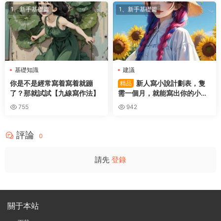
1、新手基礎篇
1、新手基礎篇
基礎知識
建議
你是不是經常寫着寫着就蹦
新人寫小說計劃表，隻
精品
了？那就試試【九線寫作法】
需一個月，就能寫出你的小
說。
755
942
評論
0
請先
登錄
關于本站