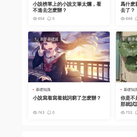
小說榜單上的小說文筆太爛，看
爲什麽
不進去怎麽辦？
去了？
654
0
646
1、新手基礎篇
1、新手
基礎知識
基礎知
小說寫着寫着就詞窮了怎麽辦？
你是不
那就試
743
0
753