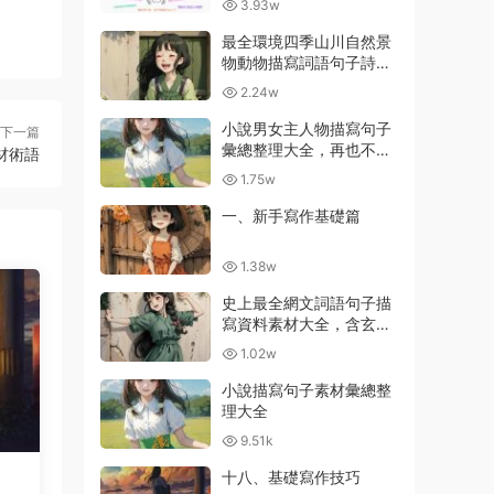
3.93w
最全環境四季山川自然景
物動物描寫詞語句子詩詞
彙總大全
2.24w
小說男女主人物描寫句子
下一篇
彙總整理大全，再也不用
材術語
擔心不會描寫了
1.75w
一、新手寫作基礎篇
1.38w
史上最全網文詞語句子描
寫資料素材大全，含玄幻
等級劃分
1.02w
小說描寫句子素材彙總整
理大全
9.51k
十八、基礎寫作技巧