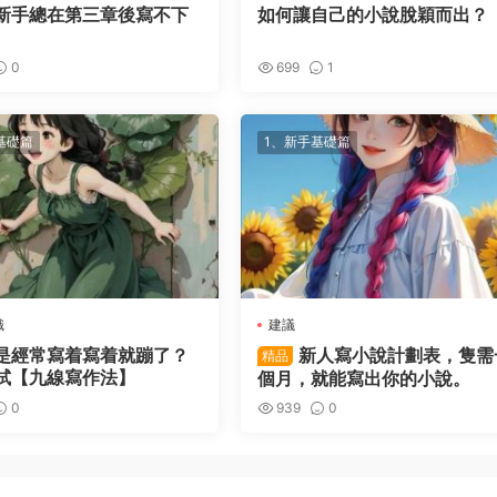
新手總在第三章後寫不下
如何讓自己的小說脫穎而出？
0
699
1
基礎篇
1、新手基礎篇
識
建議
是經常寫着寫着就蹦了？
新人寫小說計劃表，隻需
精品
試【九線寫作法】
個月，就能寫出你的小說。
0
939
0