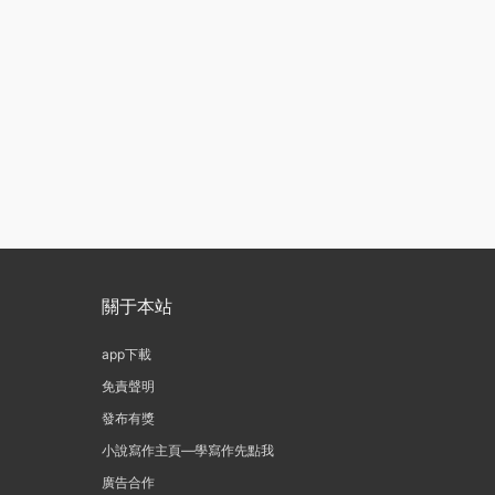
關于本站
app下載
免責聲明
發布有獎
小說寫作主頁—學寫作先點我
廣告合作