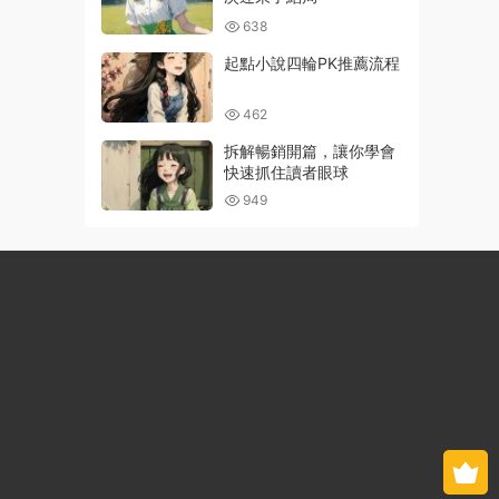
638
起點小說四輪PK推薦流程
462
拆解暢銷開篇，讓你學會
快速抓住讀者眼球
949