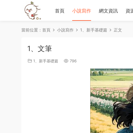
首頁
小說寫作
網文資訊
資
當前位置：
首頁
小說寫作
1、新手基礎篇
正文
1、文筆
1、新手基礎篇
796