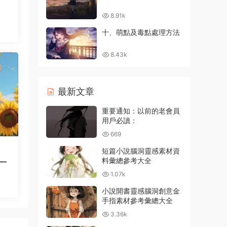
8.91k
十、萌點及毒點處理方法
8.43k
最新文章
重要通知：以前的老會員
用戶必讀：
669
短篇小說腦洞靈感素材資
料彙總參考大全
一
1.07k
小說開書靈感腦洞創意金
手指素材參考彙總大全
3.36k