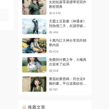
女頻短篇零基礎學習寫作
教程寶典
6.34k
天蠶土豆新書《神通者》
預熱僅三天，在讀突破百
萬
484
十萬均訂大神分享寫作精
華内容
639
免費與付費之争，大概再
次迎來了結局
638
番茄給量密碼：符合這9
條的書，平台追着給你推
流量
561
推薦文章