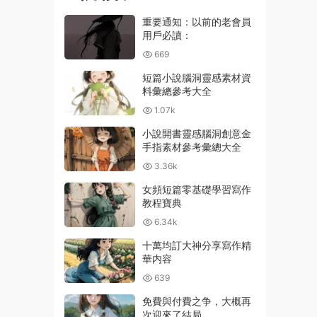
重要通知：以前的老會員
用戶必讀：
669
短篇小說腦洞靈感素材資
料彙總參考大全
1.07k
小說開書靈感腦洞創意金
手指素材參考彙總大全
3.36k
女頻短篇零基礎學習寫作
教程寶典
6.34k
十萬均訂大神分享寫作精
華内容
639
免費與付費之争，大概再
次迎來了結局