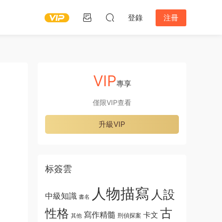
登錄
注冊
VIP
專享
僅限VIP查看
升級VIP
标簽雲
人物描寫
人設
中級知識
書名
古
性格
寫作精髓
卡文
刑偵探案
其他