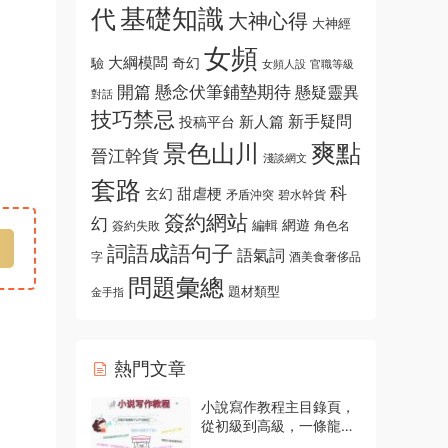
基礎知識
代
大神心得
大神經
女頻
大綱模闆
奇幻
驗
女頻人設
官職等級
開篇
懸念伏筆鋪墊期待
懸疑靈異
對話
技巧禁忌
新手疑問
新人篇
投稿平台
爽點
景色山川
晉江幹貨
淺談網文
套路
科
玄幻
甜虐梗
碧水幹貨
矛盾沖突
簽約網站
幻
編輯
網遊
角色名
簽約失敗
詞語成語句子
語氣詞
字
酒美食奢侈品
問題彙總
題材類型
金手指
熱門文章
小說寫作教程主目錄頁，
從初級到高級，一條龍指
導資源入口