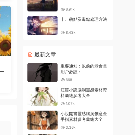
8.91k
十、萌點及毒點處理方法
8.43k
最新文章
重要通知：以前的老會員
一
用戶必讀：
668
短篇小說腦洞靈感素材資
料彙總參考大全
1.07k
小說開書靈感腦洞創意金
手指素材參考彙總大全
3.36k