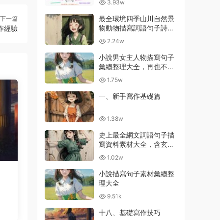
3.93w
最全環境四季山川自然景
下一篇
物動物描寫詞語句子詩詞
作經驗
彙總大全
2.24w
小說男女主人物描寫句子
彙總整理大全，再也不用
擔心不會描寫了
1.75w
一、新手寫作基礎篇
1.38w
史上最全網文詞語句子描
寫資料素材大全，含玄幻
等級劃分
1.02w
小說描寫句子素材彙總整
理大全
9.51k
十八、基礎寫作技巧