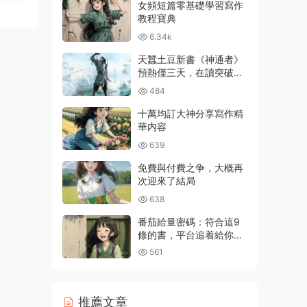
女頻短篇零基礎學習寫作
教程寶典
6.34k
天蠶土豆新書《神通者》
預熱僅三天，在讀突破百
萬
484
十萬均訂大神分享寫作精
華内容
639
免費與付費之争，大概再
次迎來了結局
638
番茄給量密碼：符合這9
條的書，平台追着給你推
流量
561
推薦文章