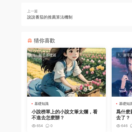
上一篇
說說番茄的推薦算法機制
猜你喜歡
1、新手基礎篇
1、新手
基礎知識
基礎知
小說榜單上的小說文筆太爛，看
爲什麽
不進去怎麽辦？
去了？
654
0
646