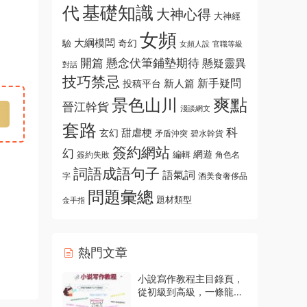
基礎知識
代
大神心得
大神經
女頻
大綱模闆
奇幻
驗
女頻人設
官職等級
開篇
懸念伏筆鋪墊期待
懸疑靈異
對話
技巧禁忌
新手疑問
新人篇
投稿平台
爽點
景色山川
晉江幹貨
淺談網文
套路
科
玄幻
甜虐梗
碧水幹貨
矛盾沖突
簽約網站
幻
編輯
網遊
角色名
簽約失敗
詞語成語句子
語氣詞
字
酒美食奢侈品
問題彙總
題材類型
金手指
熱門文章
小說寫作教程主目錄頁，
從初級到高級，一條龍指
導資源入口