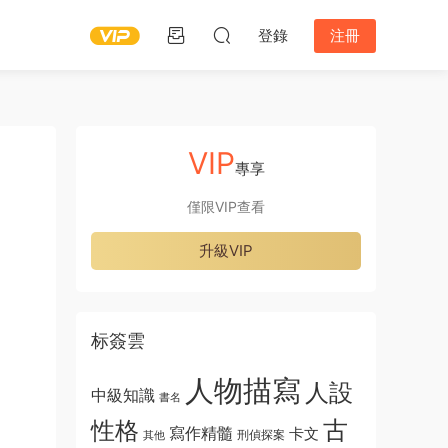
登錄
注冊
VIP
專享
僅限VIP查看
升級VIP
标簽雲
人物描寫
人設
中級知識
書名
古
性格
寫作精髓
卡文
刑偵探案
其他