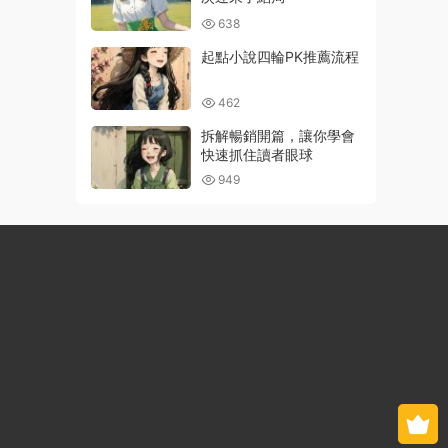
638
起點小說四輪PK推薦流程
462
拆解暢銷開篇，讓你學會
快速抓住讀者眼球
949