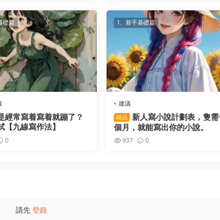
基礎篇
1、新手基礎篇
識
建議
是經常寫着寫着就蹦了？
新人寫小說計劃表，隻需
精品
試【九線寫作法】
個月，就能寫出你的小說。
0
937
0
請先
登錄