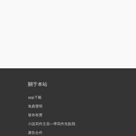
關于本站
app下載
免責聲明
發布有獎
小說寫作主頁—學寫作先點我
廣告合作