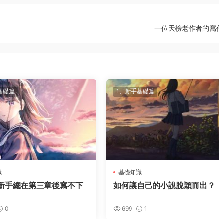
一位天榜老作者的寫
基礎篇
1、新手基礎篇
識
基礎知識
新手總在第三章後寫不下
如何讓自己的小說脫穎而出？
0
699
1