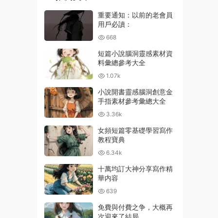
重要通知：以前的老會員
用戶必讀：
668
短篇小說腦洞靈感素材資
料彙總參考大全
1.07k
小說開書靈感腦洞創意金
手指素材參考彙總大全
3.36k
女頻短篇零基礎學習寫作
教程寶典
6.34k
十萬均訂大神分享寫作精
華内容
639
免費與付費之争，大概再
次迎來了結局