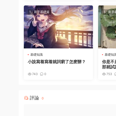
1、新手基礎篇
1、新手
基礎知識
基礎知
小說寫着寫着就詞窮了怎麽辦？
你是不
那就試
743
0
753
評論
0