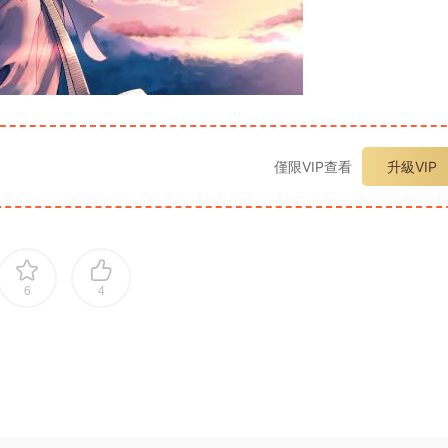
僅限VIP查看
升級VIP
6
4