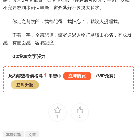
不完要放到冰箱保鮮層，窗外紫蘇不要澆太多水。
你走之前說的，我都記得，我怕忘了，就沒人提醒我。
不着一字，全篇悲傷，讀者通過人物行爲讀出心情，有成就
感，有畫面感，容易記憶!
02增加文字張力
1
此内容查看價格爲
學習币
立即購買
（VIP免費）
立即升級
3
1
基礎知識
文筆