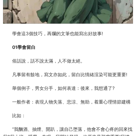
學會這3個技巧，再爛的文筆也能寫出好故事!
01學會留白
俗話說，話不說太滿，人不做太絕。
凡事留有餘地，寫文亦如此，留白比情緒渲染可能更重要!
舉個例子，男女分手，如何表達：後來，我想通了?
一般作者：表現人物失落、悲涼、無助，着重心理情節建構
比如：
“我酗酒、抽煙、開趴，讓自己堕落，他會不會心疼的回來找