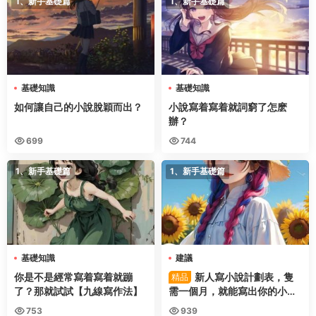
1、新手基礎篇
1、新手基礎篇
基礎知識
基礎知識
如何讓自己的小說脫穎而出？
小說寫着寫着就詞窮了怎麽
辦？
699
744
1、新手基礎篇
1、新手基礎篇
基礎知識
建議
你是不是經常寫着寫着就蹦
新人寫小說計劃表，隻
精品
了？那就試試【九線寫作法】
需一個月，就能寫出你的小
說。
753
939