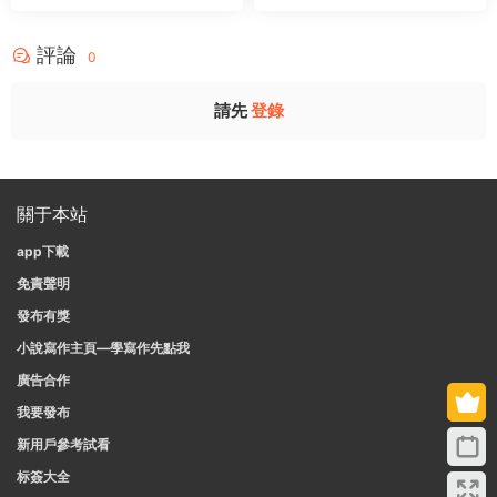
評論
0
請先
登錄
關于本站
app下載
免責聲明
發布有獎
小說寫作主頁—學寫作先點我
廣告合作
我要發布
新用戶參考試看
标簽大全