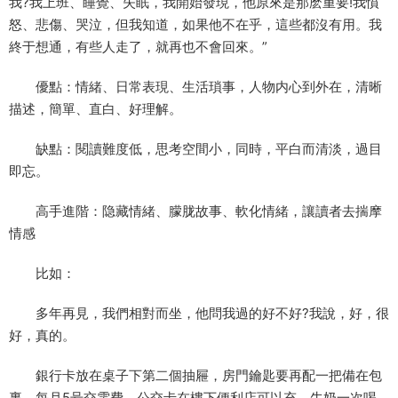
我?我上班、睡覺、失眠，我開始發現，他原來是那麽重要!我憤
怒、悲傷、哭泣，但我知道，如果他不在乎，這些都沒有用。我
終于想通，有些人走了，就再也不會回來。”
優點：情緒、日常表現、生活瑣事，人物内心到外在，清晰
描述，簡單、直白、好理解。
缺點：閱讀難度低，思考空間小，同時，平白而清淡，過目
即忘。
高手進階：隐藏情緒、朦胧故事、軟化情緒，讓讀者去揣摩
情感
比如：
多年再見，我們相對而坐，他問我過的好不好?我說，好，很
好，真的。
銀行卡放在桌子下第二個抽屜，房門鑰匙要再配一把備在包
裏，每月5号交電費。公交卡在樓下便利店可以充，牛奶一次喝