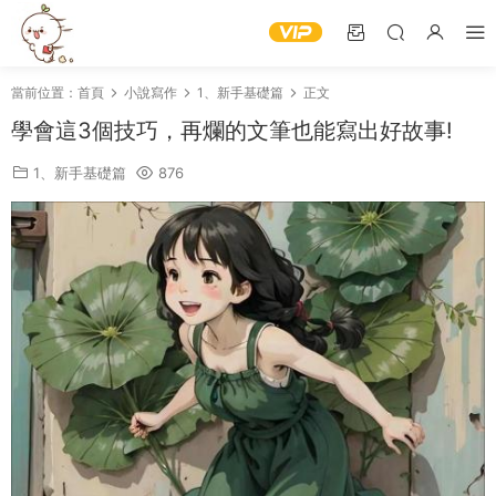
當前位置：
首頁
小說寫作
1、新手基礎篇
正文
學會這3個技巧，再爛的文筆也能寫出好故事!
1、新手基礎篇
876