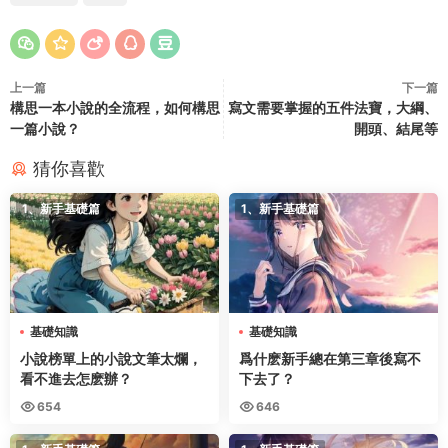
上一篇
下一篇
構思一本小說的全流程，如何構思
寫文需要掌握的五件法寶，大綱、
一篇小說？
開頭、結尾等
猜你喜歡
1、新手基礎篇
1、新手基礎篇
基礎知識
基礎知識
小說榜單上的小說文筆太爛，
爲什麽新手總在第三章後寫不
看不進去怎麽辦？
下去了？
654
646