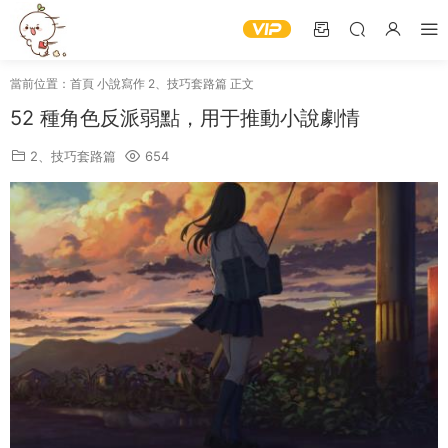
當前位置：
首頁
小說寫作
2、技巧套路篇
正文
52 種角色反派弱點，用于推動小說劇情
2、技巧套路篇
654