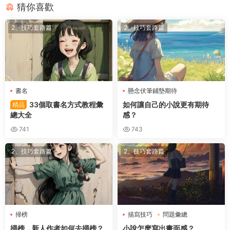
猜你喜歡
2、技巧套路篇
2、技巧套路篇
書名
懸念伏筆鋪墊期待
33個取書名方式教程彙
如何讓自己的小說更有期待
精品
總大全
感？
741
743
2、技巧套路篇
2、技巧套路篇
掃榜
描寫技巧
問題彙總
掃榜，新人作者如何去掃榜？
小說怎麽寫出畫面感？