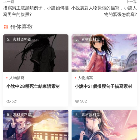
上一篇
下一篇
描寫男主腹黑類例子，小說如何描
小說裏對人物緊張的描寫，小說人
寫男主的腹黑?
物的緊張怎麽寫?
猜你喜歡
5、素材資料篇
5、素材資料篇
人物描寫
人物描寫
小說中28種死亡結束語素材
小說中21個摟腰句子描寫素材
521
502
5、素材資料篇
5、素材資料篇