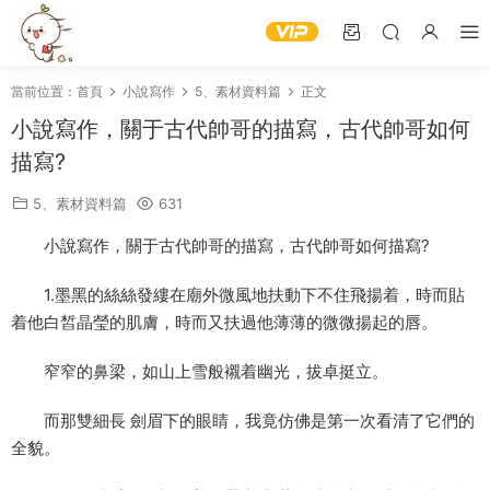
當前位置：
首頁
小說寫作
5、素材資料篇
正文
小說寫作，關于古代帥哥的描寫，古代帥哥如何
描寫?
5、素材資料篇
631
小說寫作，關于古代帥哥的描寫，古代帥哥如何描寫?
1.墨黑的絲絲發縷在廟外微風地扶動下不住飛揚着，時而貼
着他白皙晶瑩的肌膚，時而又扶過他薄薄的微微揚起的唇。
窄窄的鼻梁，如山上雪般襯着幽光，拔卓挺立。
而那雙細長 劍眉下的眼睛，我竟仿佛是第一次看清了它們的
全貌。