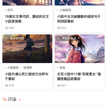
古代
人物描寫
78個古文替代詞，讓你的古文
小說中女主細微動作描述句子
小說更規範
和詞語素材
490
510
5、素材資料篇
5、素材資料篇
人物描寫
甜虐梗
其他
小說中虐心死亡描述方法和句
古言小說中17個“世家貴女” 陰
子素材
陽怪氣話術素材
579
601
評論
0