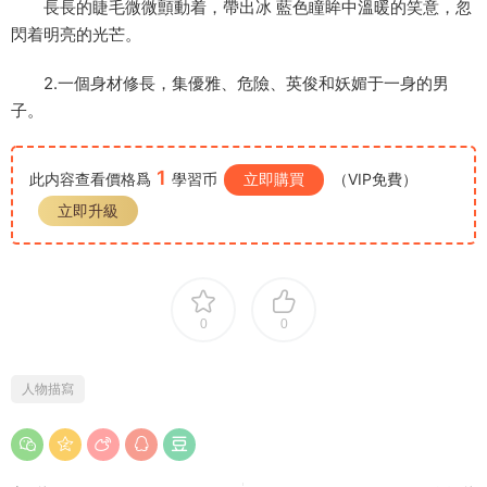
長長的睫毛微微顫動着，帶出冰 藍色瞳眸中溫暖的笑意，忽
閃着明亮的光芒。
2.一個身材修長，集優雅、危險、英俊和妖媚于一身的男
子。
1
此内容查看價格爲
學習币
立即購買
（VIP免費）
立即升級
0
0
人物描寫