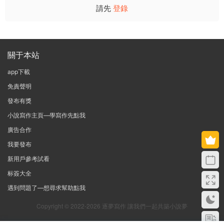
請先
登錄
關于本站
app下載
免責聲明
發布有獎
小說寫作主頁—學寫作先點我
廣告合作
我要發布
新用戶參考試看
标簽大全
遇到問題了—想尋求幫助點我
Copyright © 2022-2026 逐夢寫作 讓我們一起共築小說夢