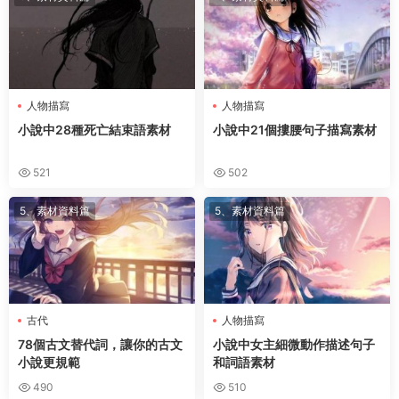
人物描寫
人物描寫
小說中28種死亡結束語素材
小說中21個摟腰句子描寫素材
521
502
5、素材資料篇
5、素材資料篇
古代
人物描寫
78個古文替代詞，讓你的古文
小說中女主細微動作描述句子
小說更規範
和詞語素材
490
510