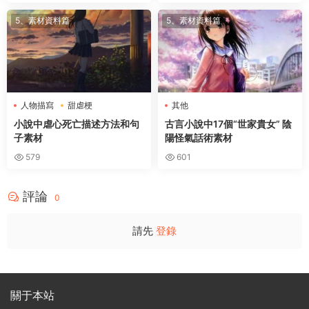
5、素材資料篇
5、素材資料篇
人物描寫
甜虐梗
其他
小說中虐心死亡描述方法和句
古言小說中17個“世家貴女” 陰
子素材
陽怪氣話術素材
579
601
評論
0
請先
登錄
關于本站