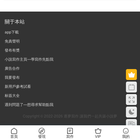
關于本站
app下載
免責聲明
發布有獎
小說寫作主頁—學寫作先點我
廣告合作
我要發布
新用戶參考試看
标簽大全
遇到問題了—想尋求幫助點我
Copyright © 2022-2026 逐夢寫作 讓我們一起共築小說夢
首頁
發現
寫作
VIP
我的