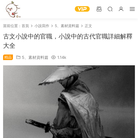
當前位置：
首頁
小說寫作
5、素材資料篇
正文
古文小說中的官職，小說中的古代官職詳細解釋
大全
精品
5、素材資料篇
1.14k