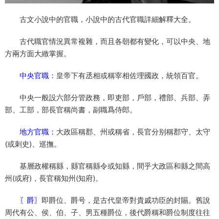
古文小說中的官職，小說中的古代官職詳細解釋大全。
古代職官情況異常複雜，而且各朝都有變化，可以中央、地
方兩方面大緻掌握。
中央官職：
皇帝下有丞相或稱宰相佐理國政，統領百官。
中央一般設六部分管政務，即吏部，戶部，禮部、兵部、弄
部、工部，部長官稱尚書，副職爲侍郎。
地方官職：
大政區稱郡、州或稱省，長官分别稱郡守、太守
(或刺史)、巡撫。
基層政權稱縣，縣官稱縣令或知縣，間乎大政區和縣之間高
州(或府)，長官稱知州(知府)。
〖爵〗
即爵位、爵号，是古代皇帝對貴戚功臣的封賜。舊說
周代有公、侯、伯、子、男五種爵位，後代爵稱和爵位制度往往