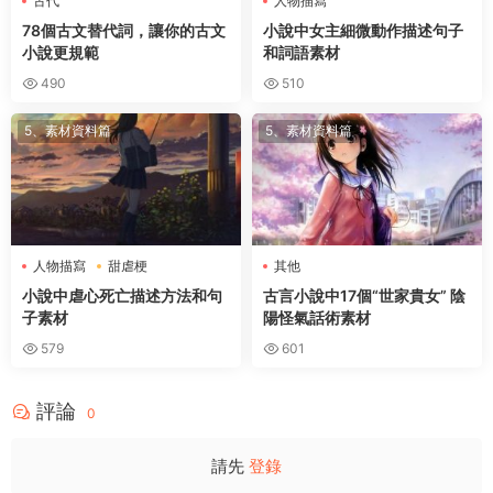
古代
人物描寫
78個古文替代詞，讓你的古文
小說中女主細微動作描述句子
小說更規範
和詞語素材
490
510
5、素材資料篇
5、素材資料篇
人物描寫
甜虐梗
其他
小說中虐心死亡描述方法和句
古言小說中17個“世家貴女” 陰
子素材
陽怪氣話術素材
579
601
評論
0
請先
登錄