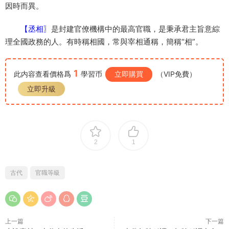
因時而異。
【丞相〗
是封建官僚機構中的最高官職，是秉承君主旨意綜
理全國政務的人。有時稱相國，常與宰相通稱，簡稱“相”。
1
此内容查看價格爲
學習币
立即購買
（VIP免費）
立即升級
2
1
古代
官職等級
上一篇
下一篇