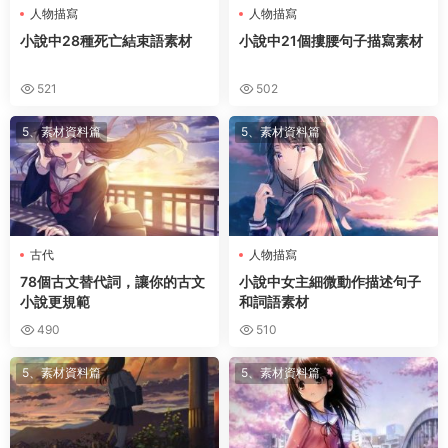
人物描寫
人物描寫
小說中28種死亡結束語素材
小說中21個摟腰句子描寫素材
521
502
5、素材資料篇
5、素材資料篇
古代
人物描寫
78個古文替代詞，讓你的古文
小說中女主細微動作描述句子
小說更規範
和詞語素材
490
510
5、素材資料篇
5、素材資料篇