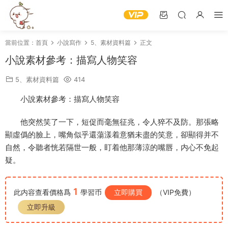
當前位置：
首頁
小說寫作
5、素材資料篇
正文
小說素材參考：描寫人物笑容
5、素材資料篇
414
小說素材參考：描寫人物笑容
他突然笑了一下，短促而毫無征兆，令人猝不及防。那張略
顯虛僞的臉上，嘴角似乎還蕩漾着意猶未盡的笑意，卻顯得并不
自然，令聽者恍若隔世一般，盯着他那薄涼的嘴唇，内心不免起
疑。
1
此内容查看價格爲
學習币
立即購買
（VIP免費）
立即升級