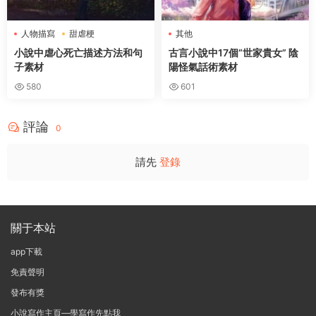
人物描寫
甜虐梗
其他
小說中虐心死亡描述方法和句
古言小說中17個“世家貴女” 陰
子素材
陽怪氣話術素材
580
601
評論
0
請先
登錄
關于本站
app下載
免責聲明
發布有獎
小說寫作主頁—學寫作先點我