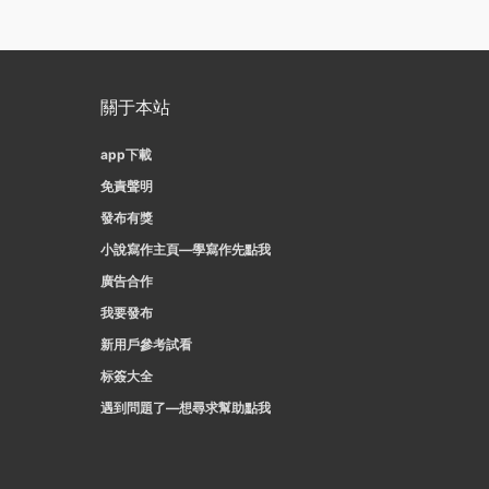
關于本站
app下載
免責聲明
發布有獎
小說寫作主頁—學寫作先點我
廣告合作
我要發布
新用戶參考試看
标簽大全
遇到問題了—想尋求幫助點我