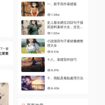
一、新手寫作基礎篇
1.38w
史上最全網文詞語句子描
寫資料素材大全，含玄幻
等級劃分
1.02w
小說描寫句子素材彙總整
理大全
下一篇
9.51k
七要素
十八、基礎寫作技巧
8.91k
十、萌點及毒點處理方法
8.43k