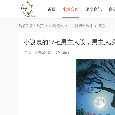
首頁
小說寫作
網文資訊
資
當前位置：
首頁
小說寫作
2、技巧套路篇
正文
小說裏的17種男主人設，男主人
2、技巧套路篇
1.59k