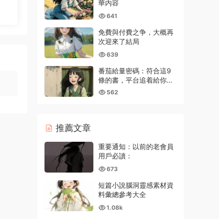
華内容
641
免費與付費之争，大概再
次迎來了結局
639
番茄給量密碼：符合這9
條的書，平台追着給你推
流量
562
推薦文章
重要通知：以前的老會員
用戶必讀：
673
短篇小說腦洞靈感素材資
料彙總參考大全
1.08k