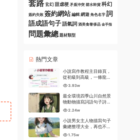
套路
科幻
玄幻
甜虐梗
碧水幹貨
矛盾沖突
簽約網站
詞
編輯
網遊
角色名字
簽約失敗
語成語句子
語氣詞
酒美食奢侈品
金手指
問題彙總
題材類型
熱門文章
小說寫作教程主目錄頁，
從初級到高級，一條龍指
導資源入口
3.93w
最全環境四季山川自然景
物動物描寫詞語句子詩詞
彙總大全
2.24w
小說男女主人物描寫句子
彙總整理大全，再也不用
擔心不會描寫了
1.75w