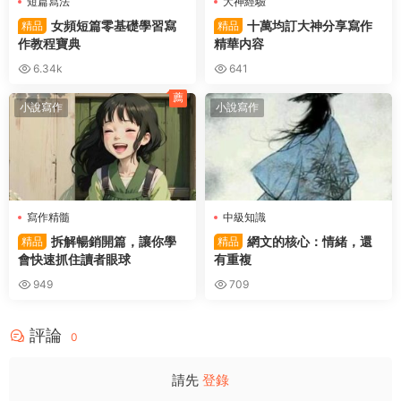
短篇寫法
大神經驗
女頻短篇零基礎學習寫
十萬均訂大神分享寫作
精品
精品
作教程寶典
精華内容
6.34k
641
薦
小說寫作
小說寫作
寫作精髓
中級知識
拆解暢銷開篇，讓你學
網文的核心：情緒，還
精品
精品
會快速抓住讀者眼球
有重複
949
709
評論
0
請先
登錄