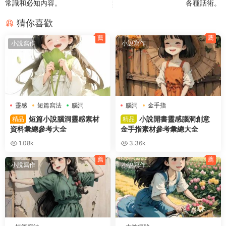
常識和必知内容。
各種話術。
猜你喜歡
薦
薦
小說寫作
小說寫作
靈感
短篇寫法
腦洞
腦洞
金手指
短篇小說腦洞靈感素材
小說開書靈感腦洞創意
精品
精品
資料彙總參考大全
金手指素材參考彙總大全
1.08k
3.36k
薦
薦
小說寫作
小說寫作