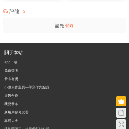
評論
0
請先
登錄
關于本站
app下載
免責聲明
發布有獎
小說寫作主頁—學寫作先點我
廣告合作
我要發布
新用戶參考試看
标簽大全
遇到問題了—想尋求幫助點我