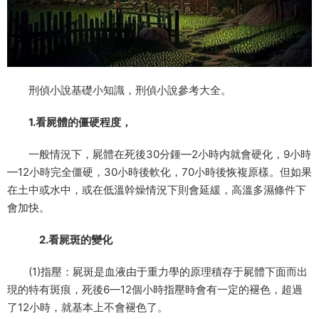
刑偵小說基礎小知識，刑偵小說參考大全。
1.看屍體的僵硬程度，
一般情況下，屍體在死後30分鍾—2小時内就會硬化，9小時
—12小時完全僵硬，30小時後軟化，70小時後恢複原樣。但如果
在土中或水中，或在低溫幹燥情況下則會延緩，高溫多濕條件下
會加快。
2.看屍斑的變化
(1)指壓：屍斑是血液由于重力學的原理積存于屍體下面而出
現的特有斑痕，死後6—12個小時指壓時會有一定的褪色，超過
了12小時，就基本上不會褪色了。