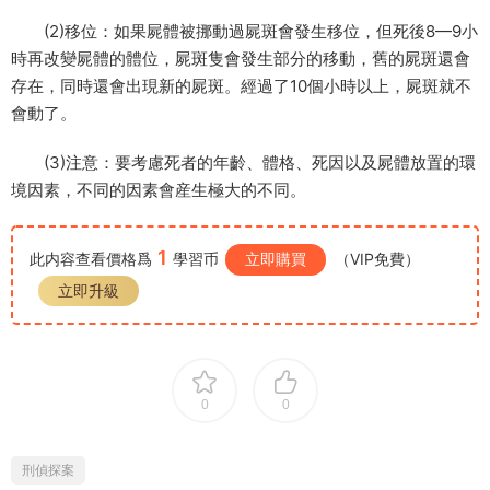
(2)移位：如果屍體被挪動過屍斑會發生移位，但死後8—9小
時再改變屍體的體位，屍斑隻會發生部分的移動，舊的屍斑還會
存在，同時還會出現新的屍斑。經過了10個小時以上，屍斑就不
會動了。
(3)注意：要考慮死者的年齡、體格、死因以及屍體放置的環
境因素，不同的因素會産生極大的不同。
1
此内容查看價格爲
學習币
立即購買
（VIP免費）
立即升級
0
0
刑偵探案