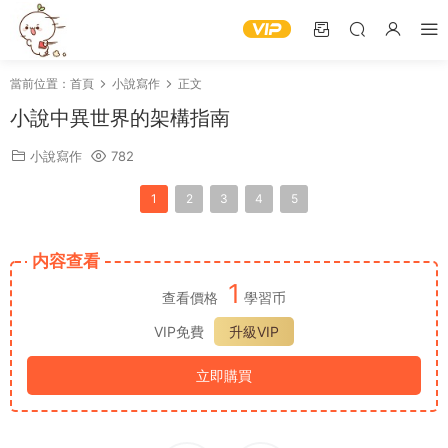
當前位置：
首頁
小說寫作
正文
小說中異世界的架構指南
小說寫作
782
1
2
3
4
5
内容查看
1
查看價格
學習币
VIP免費
升級VIP
立即購買