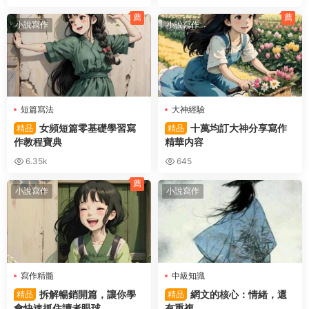
薦
薦
小說寫作
小說寫作
短篇寫法
大神經驗
女頻短篇零基礎學習寫
十萬均訂大神分享寫作
精品
精品
作教程寶典
精華内容
6.35k
645
薦
小說寫作
小說寫作
寫作精髓
中級知識
拆解暢銷開篇，讓你學
網文的核心：情緒，還
精品
精品
會快速抓住讀者眼球
有重複