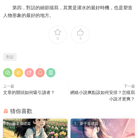
第四，對話的細節描寫，其實是灌水的最好時機，也是塑造
人物形象的最好的地方。
0
3
對話
上一篇
下一篇
文章的開頭如何吸引讀者？
網絡小說爽點該如何安排？怎樣寫
小說才更爽？
猜你喜歡
1、新手基礎篇
1、新手基礎篇