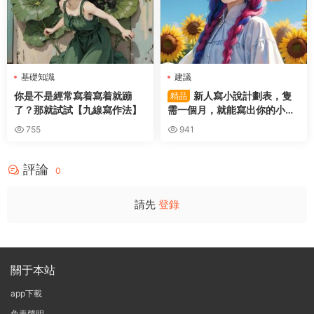
基礎知識
建議
你是不是經常寫着寫着就蹦
新人寫小說計劃表，隻
精品
了？那就試試【九線寫作法】
需一個月，就能寫出你的小
說。
755
941
評論
0
請先
登錄
關于本站
app下載
免責聲明