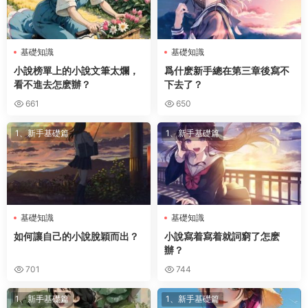
基礎知識
基礎知識
小說榜單上的小說文筆太爛，
爲什麽新手總在第三章後寫不
看不進去怎麽辦？
下去了？
661
650
1、新手基礎篇
1、新手基礎篇
基礎知識
基礎知識
如何讓自己的小說脫穎而出？
小說寫着寫着就詞窮了怎麽
辦？
701
744
1、新手基礎篇
1、新手基礎篇