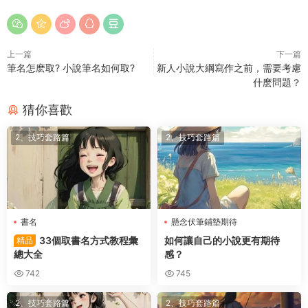
上一篇
下一篇
筆名怎麽取? 小說筆名如何取?
新人小說大綱寫作之前，需要考慮
什麽問題？
猜你喜歡
2、技巧套路篇
2、技巧套路篇
書名
懸念伏筆鋪墊期待
33個取書名方式教程彙
如何讓自己的小說更有期待
精品
總大全
感？
742
745
2、技巧套路篇
2、技巧套路篇