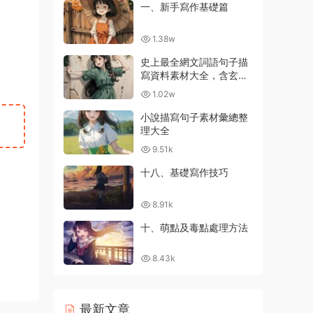
一、新手寫作基礎篇
1.38w
史上最全網文詞語句子描
寫資料素材大全，含玄幻
等級劃分
1.02w
小說描寫句子素材彙總整
理大全
9.51k
十八、基礎寫作技巧
8.91k
十、萌點及毒點處理方法
8.43k
最新文章