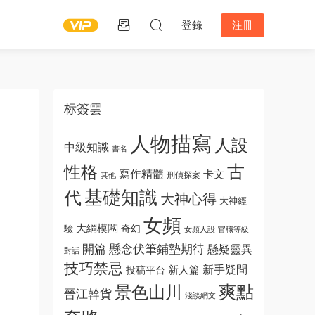
登錄
注冊
标簽雲
人物描寫
人設
中級知識
書名
古
性格
寫作精髓
卡文
刑偵探案
其他
基礎知識
代
大神心得
大神經
女頻
大綱模闆
奇幻
驗
女頻人設
官職等級
開篇
懸念伏筆鋪墊期待
懸疑靈異
對話
技巧禁忌
新手疑問
新人篇
投稿平台
爽點
景色山川
晉江幹貨
淺談網文