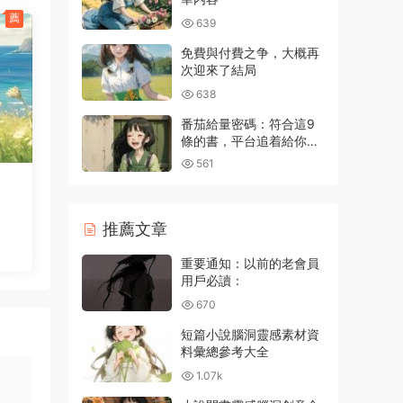
薦
639
免費與付費之争，大概再
次迎來了結局
638
番茄給量密碼：符合這9
條的書，平台追着給你推
流量
561
推薦文章
重要通知：以前的老會員
用戶必讀：
670
短篇小說腦洞靈感素材資
料彙總參考大全
1.07k