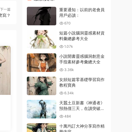
下一篇
重要通知：以前的老會員
麽寫？
用戶必讀：
670
短篇小說腦洞靈感素材資
料彙總參考大全
1.07k
小說開書靈感腦洞創意金
手指素材參考彙總大全
3.36k
女頻短篇零基礎學習寫作
教程寶典
6.34k
天蠶土豆新書《神通者》
預熱僅三天，在讀突破百
萬
484
十萬均訂大神分享寫作精
華内容