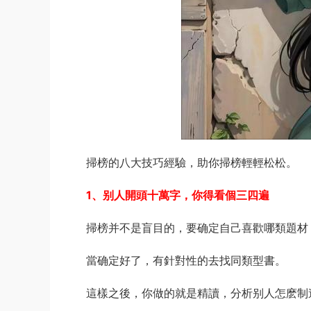
掃榜的八大技巧經驗，助你掃榜輕輕松松。
1、别人開頭十萬字，你得看個三四遍
掃榜并不是盲目的，要确定自己喜歡哪類題材
當确定好了，有針對性的去找同類型書。
這樣之後，你做的就是精讀，分析别人怎麽制