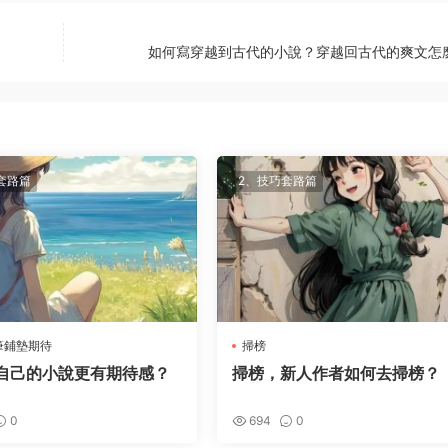
如何寫穿越到古代的小說？穿越回古代的爽文怎
套路篇
2、技巧套路篇
筆鋪墊期待
掃榜
自己的小說更有期待感？
掃榜，新人作者如何去掃榜？
0
694
0