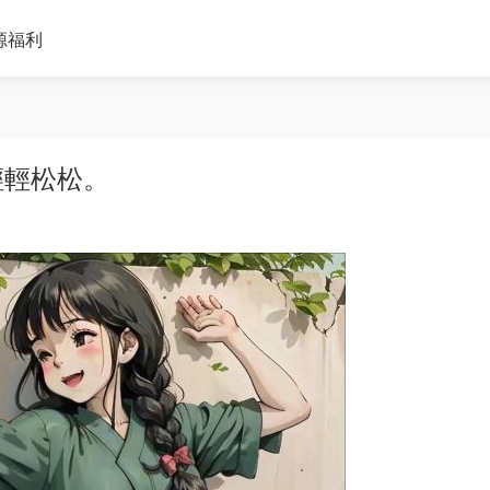
源福利
輕輕松松。