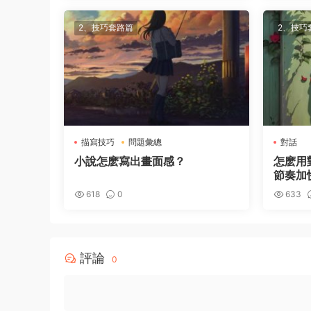
2、技巧套路篇
2、技巧
描寫技巧
問題彙總
對話
小說怎麽寫出畫面感？
怎麽用
節奏加
618
0
633
評論
0