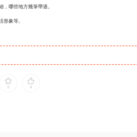
細，哪些地方幾筆帶過。
活形象等。
5
4