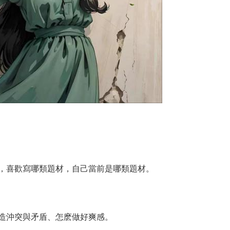
，喜歡寫哪類題材，自己當前是哪類題材。
造沖突與矛盾、怎麽做好爽感。