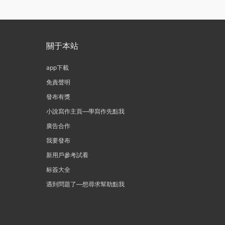
關于本站
app下載
免責聲明
發布有獎
小說寫作主頁—學寫作先點我
廣告合作
我要發布
新用戶參考試看
标簽大全
遇到問題了—想尋求幫助點我