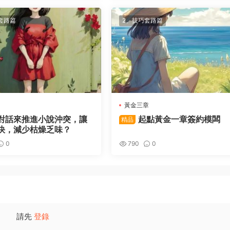
套路篇
2、技巧套路篇
黃金三章
對話來推進小說沖突，讓
起點黃金一章簽約模闆
精品
快，減少枯燥乏味？
0
790
0
請先
登錄