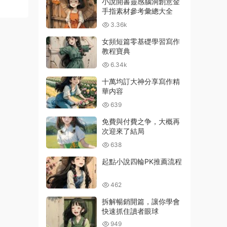
小說開書靈感腦洞創意金
手指素材參考彙總大全
3.36k
女頻短篇零基礎學習寫作
教程寶典
6.34k
十萬均訂大神分享寫作精
華内容
639
免費與付費之争，大概再
次迎來了結局
638
起點小說四輪PK推薦流程
462
拆解暢銷開篇，讓你學會
快速抓住讀者眼球
949