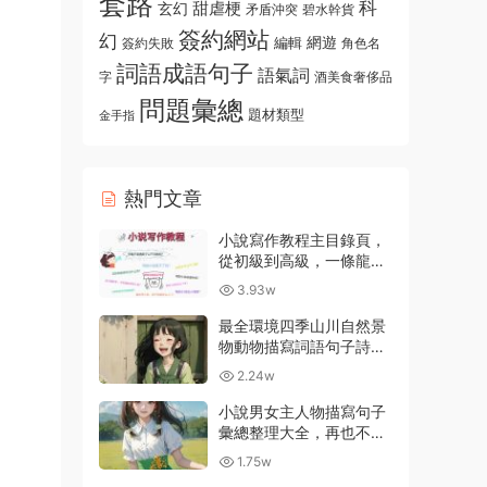
套路
科
玄幻
甜虐梗
碧水幹貨
矛盾沖突
簽約網站
幻
編輯
網遊
角色名
簽約失敗
詞語成語句子
語氣詞
字
酒美食奢侈品
問題彙總
題材類型
金手指
熱門文章
小說寫作教程主目錄頁，
從初級到高級，一條龍指
導資源入口
3.93w
最全環境四季山川自然景
物動物描寫詞語句子詩詞
彙總大全
2.24w
小說男女主人物描寫句子
彙總整理大全，再也不用
擔心不會描寫了
1.75w