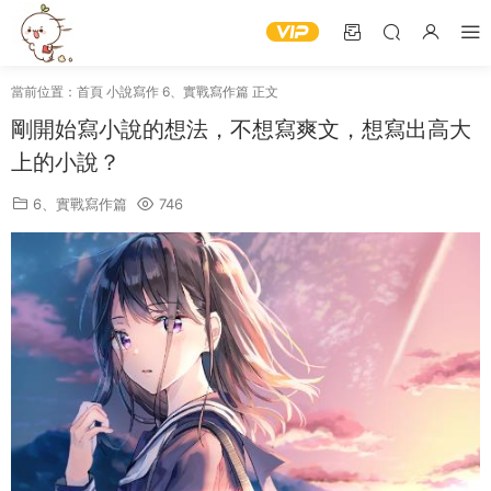
當前位置：
首頁
小說寫作
6、實戰寫作篇
正文
剛開始寫小說的想法，不想寫爽文，想寫出高大
上的小說？
6、實戰寫作篇
746