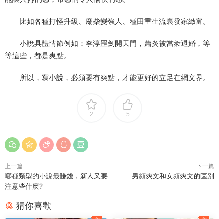
比如各種打怪升級、廢柴變強人、種田重生流裏發家緻富。
小說具體情節例如：李淳罡劍開天門，蕭炎被當衆退婚，等
等這些，都是爽點。
所以，寫小說，必須要有爽點，才能更好的立足在網文界。
2
5
上一篇
下一篇
哪種類型的小說最賺錢，新人又要
男頻爽文和女頻爽文的區别
注意些什麽?
猜你喜歡