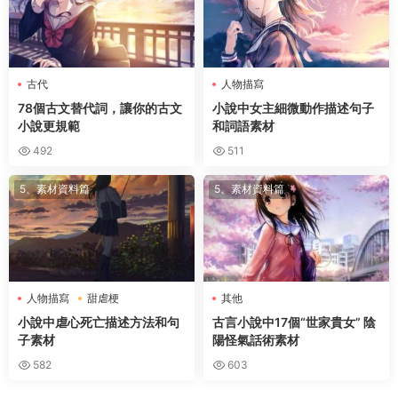
古代
人物描寫
78個古文替代詞，讓你的古文
小說中女主細微動作描述句子
小說更規範
和詞語素材
492
511
5、素材資料篇
5、素材資料篇
人物描寫
甜虐梗
其他
小說中虐心死亡描述方法和句
古言小說中17個“世家貴女” 陰
子素材
陽怪氣話術素材
582
603