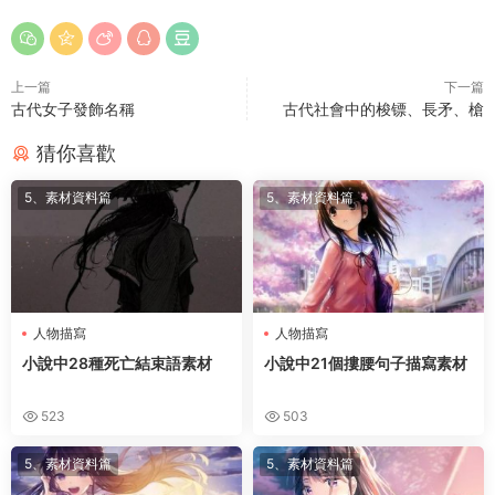
上一篇
下一篇
古代女子發飾名稱
古代社會中的梭镖、長矛、槍
猜你喜歡
5、素材資料篇
5、素材資料篇
人物描寫
人物描寫
小說中28種死亡結束語素材
小說中21個摟腰句子描寫素材
523
503
5、素材資料篇
5、素材資料篇