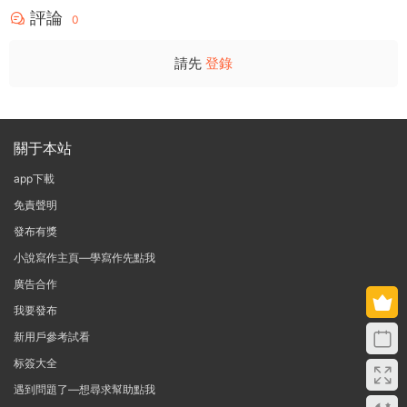
評論
0
請先
登錄
關于本站
app下載
免責聲明
發布有獎
小說寫作主頁—學寫作先點我
廣告合作
我要發布
新用戶參考試看
标簽大全
遇到問題了—想尋求幫助點我