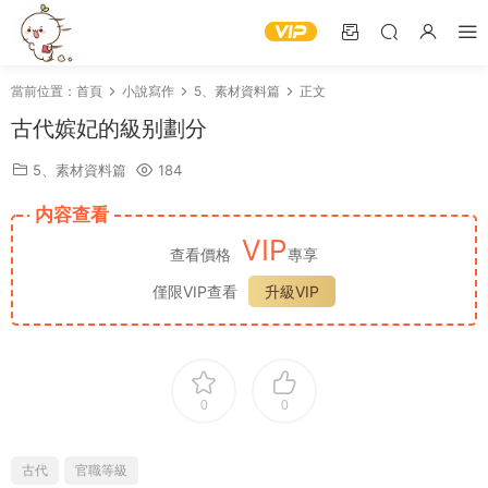
當前位置：
首頁
小說寫作
5、素材資料篇
正文
古代嫔妃的級别劃分
5、素材資料篇
184
内容查看
VIP
查看價格
專享
僅限VIP查看
升級VIP
0
0
古代
官職等級