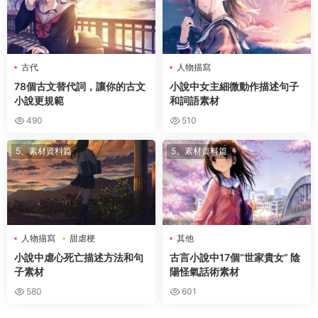
古代
人物描寫
78個古文替代詞，讓你的古文
小說中女主細微動作描述句子
小說更規範
和詞語素材
490
510
5、素材資料篇
5、素材資料篇
人物描寫
甜虐梗
其他
小說中虐心死亡描述方法和句
古言小說中17個“世家貴女” 陰
子素材
陽怪氣話術素材
580
601