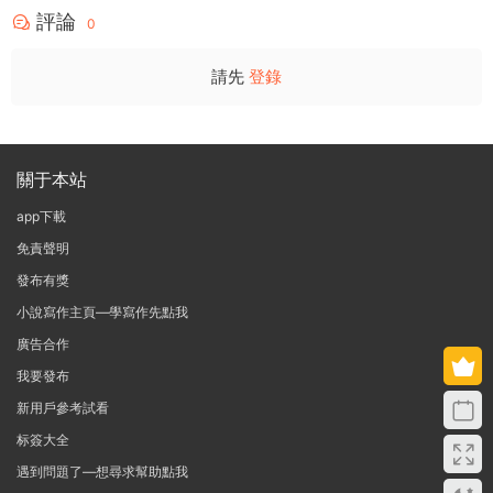
評論
0
請先
登錄
關于本站
app下載
免責聲明
發布有獎
小說寫作主頁—學寫作先點我
廣告合作
我要發布
新用戶參考試看
标簽大全
遇到問題了—想尋求幫助點我