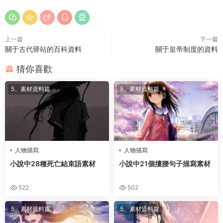
上一篇
下一篇
關于古代驿站的百科資料
關于皇帝制度的資料
猜你喜歡
5、素材資料篇
5、素材資料篇
人物描寫
人物描寫
小說中28種死亡結束語素材
小說中21個摟腰句子描寫素材
522
502
5、素材資料篇
5、素材資料篇