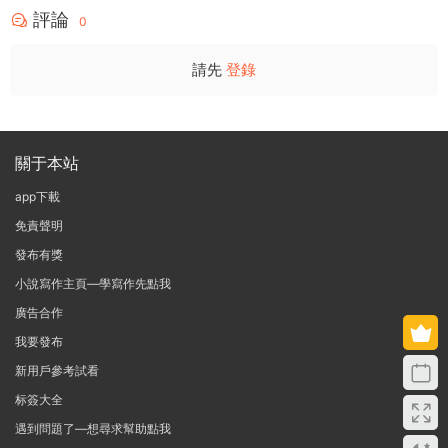
評論
0
請先
登錄
關于本站
app下載
免責聲明
發布有獎
小說寫作主頁—學寫作先點我
廣告合作
我要發布
新用戶參考試看
标簽大全
遇到問題了—想尋求幫助點我