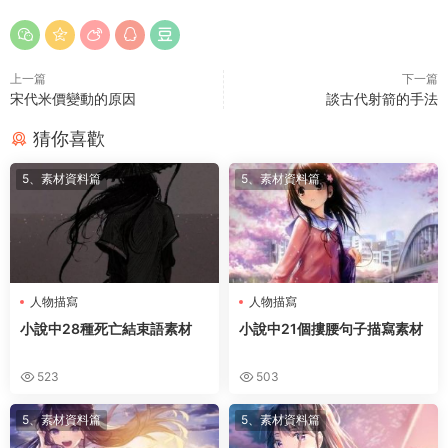
上一篇
下一篇
宋代米價變動的原因
談古代射箭的手法
猜你喜歡
5、素材資料篇
5、素材資料篇
人物描寫
人物描寫
小說中28種死亡結束語素材
小說中21個摟腰句子描寫素材
523
503
5、素材資料篇
5、素材資料篇