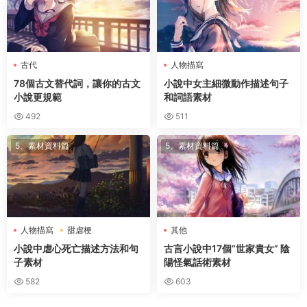
古代
人物描寫
78個古文替代詞，讓你的古文
小說中女主細微動作描述句子
小說更規範
和詞語素材
492
511
5、素材資料篇
5、素材資料篇
人物描寫
甜虐梗
其他
小說中虐心死亡描述方法和句
古言小說中17個“世家貴女” 陰
子素材
陽怪氣話術素材
582
603