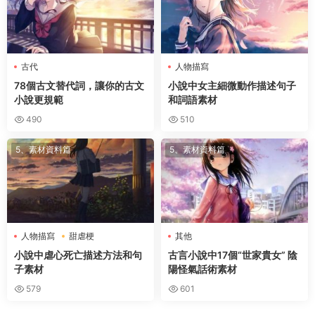
古代
人物描寫
78個古文替代詞，讓你的古文
小說中女主細微動作描述句子
小說更規範
和詞語素材
490
510
5、素材資料篇
5、素材資料篇
人物描寫
甜虐梗
其他
小說中虐心死亡描述方法和句
古言小說中17個“世家貴女” 陰
子素材
陽怪氣話術素材
579
601