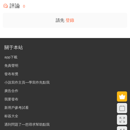
評論
0
請先
登錄
關于本站
app下載
免責聲明
發布有獎
小說寫作主頁—學寫作先點我
廣告合作
我要發布
新用戶參考試看
标簽大全
遇到問題了—想尋求幫助點我