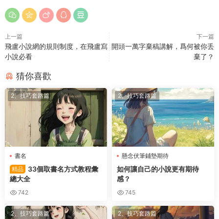
上一篇
下一篇
飛盧小說網的規則制度，在飛盧寫
開頭一萬字棄稿講解，爲何被你丢
小說必看
棄了？
猜你喜歡
2、技巧套路篇
2、技巧套路篇
書名
懸念伏筆鋪墊期待
33個取書名方式教程彙
如何讓自己的小說更有期待
精品
總大全
感？
742
745
2、技巧套路篇
2、技巧套路篇