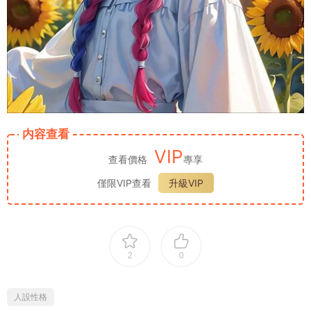
内容查看
VIP
查看價格
專享
僅限VIP查看
升級VIP
2
0
人設性格