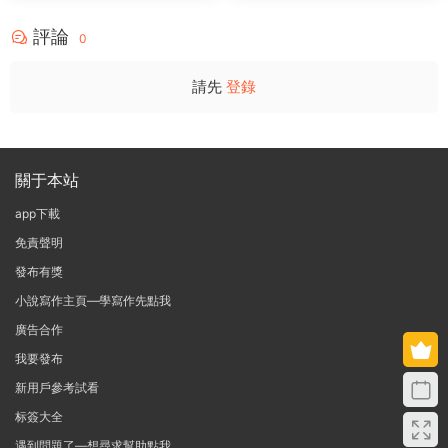
評論
0
請先
登錄
關于本站
app下載
免責聲明
發布有獎
小說寫作主頁—學寫作先點我
廣告合作
我要發布
新用戶參考試看
标簽大全
遇到問題了—想尋求幫助點我