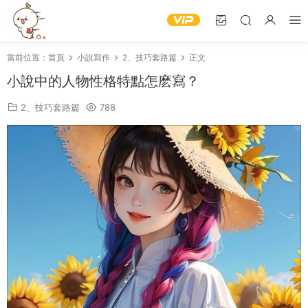
當前位置：
首頁
小說寫作
2、技巧套路篇
正文
小說中的人物性格特點怎麽寫？
2、技巧套路篇
788