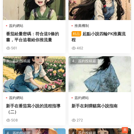
簽約網站
推薦機制
番茄給量密碼：符合這9條的
起點小說四輪PK推薦流
精品
書，平台追着給你推流量
程
561
462
4、簽約投稿篇
4、簽約投稿篇
簽約網站
簽約網站
新手在番茄寫小說的流程指導
新手在刺猬貓寫小說指南
（二）
508
272
薦
4、簽約投稿篇
4、簽約投稿篇