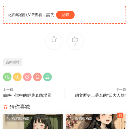
此内容僅限VIP查看，請先
登錄
1
3
簽約網站
上一篇
下一篇
仙俠小說中的經典套路場景
網文曆史上著名的“四大人物”
猜你喜歡
薦
4、簽約投稿篇
4、簽約投稿篇