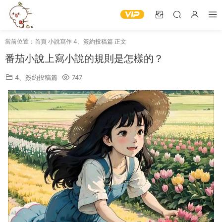
當前位置：
首頁
小說寫作
4、簽約投稿篇
正文
番茄小說上寫小說的規則是怎樣的？
4、簽約投稿篇
747