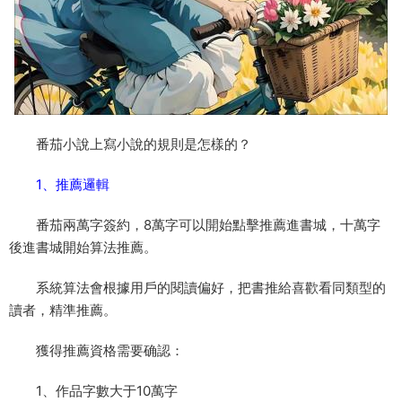
番茄小說上寫小說的規則是怎樣的？
1、推薦邏輯
番茄兩萬字簽約，8萬字可以開始點擊推薦進書城，十萬字
後進書城開始算法推薦。
系統算法會根據用戶的閱讀偏好，把書推給喜歡看同類型的
讀者，精準推薦。
獲得推薦資格需要确認：
1、作品字數大于10萬字