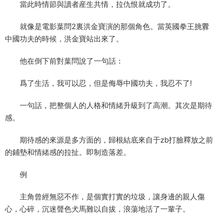
當此時情節與讀者産生共情，拉仇恨就成功了。
就像是電影葉問2裏洪金寶演的那個角色。當英國拳王挑釁
中國功夫的時候，洪金寶站出來了。
他在倒下前對葉問說了一句話：
爲了生活，我可以忍，但是侮辱中國功夫，我忍不了!
一句話，把整個人的人格和情緒升級到了高潮。其次是期待
感。
期待感的來源是多方面的，歸根結底來自于zb打臉釋放之前
的鋪墊和情緒感的拉扯。即制造落差。
例
主角曾經無惡不作，是個實打實的垃圾，讓身邊的親人傷
心，心碎，沉迷聲色犬馬難以自拔，浪蕩地活了一輩子。