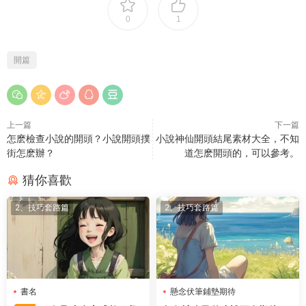
0
1
開篇
上一篇
下一篇
怎麽檢查小說的開頭？小說開頭撲
小說神仙開頭結尾素材大全，不知
街怎麽辦？
道怎麽開頭的，可以參考。
猜你喜歡
2、技巧套路篇
2、技巧套路篇
書名
懸念伏筆鋪墊期待