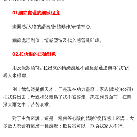
01.細節處理的細緻程度
畫面感/人物的語言/肢體動作/表情神态;
細節處理到位，情感塑造及代入感營造即成。
02.拉仇恨的正确對象
用反派欺負“我”拉出來的情緒感遠不如反派通過侮辱“我”的
親人來得虐。
例：我曾經是個天才，但是現在功力盡廢，家族(學校)(公司)
把我趕出去，母親和父親爲了我不被趕走，跪在族長面前，在瓢
潑大雨之中，苦苦哀求。
對于主角來說，這是一種何等心酸的體驗?從情感上來講，大
多數人都會有這麽一種感覺：欺負我可以，欺負我家人不行。