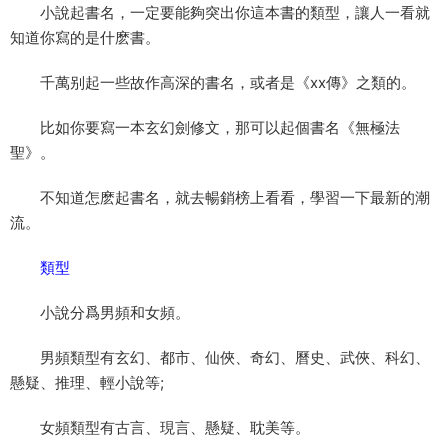
小說起書名，一定要能夠突出你這本書的類型，讓人一看就
知道你寫的是什麽書。
千萬别起一些故作高深的書名，或者是《xx傳》之類的。
比如你要寫一本玄幻劍修文，那可以起個書名《無極法
聖》。
不知道怎麽起書名，就去暢銷榜上看看，學習一下最新的潮
流。
類型
小說分爲男頻和女頻。
男頻類型有玄幻、都市、仙俠、奇幻、曆史、武俠、科幻、
懸疑、推理、輕小說等;
女頻類型有古言、現言、懸疑、耽美等。