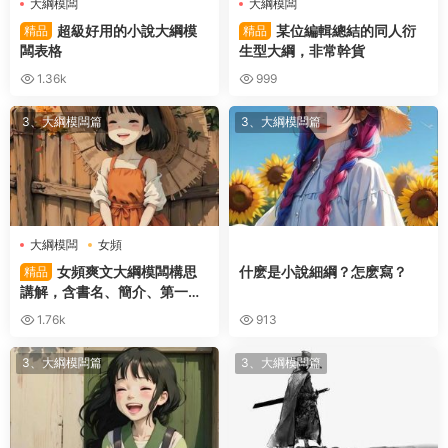
大綱模闆
大綱模闆
超級好用的小說大綱模
某位編輯總結的同人衍
精品
精品
闆表格
生型大綱，非常幹貨
1.36k
999
3、大綱模闆篇
3、大綱模闆篇
大綱模闆
女頻
女頻爽文大綱模闆構思
什麽是小說細綱？怎麽寫？
精品
講解，含書名、簡介、第一章
等教程
1.76k
913
3、大綱模闆篇
3、大綱模闆篇