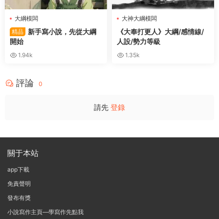
大綱模闆
大神大綱模闆
新手寫小說，先從大綱
《大奉打更人》大綱/感情線/
精品
開始
人設/勢力等級
1.94k
1.35k
評論
0
請先
登錄
關于本站
app下載
免責聲明
發布有獎
小說寫作主頁—學寫作先點我