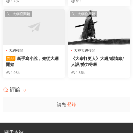
1.76k
911
3、大綱模闆篇
3、大綱模闆篇
大綱模闆
大神大綱模闆
新手寫小說，先從大綱
《大奉打更人》大綱/感情線/
精品
開始
人設/勢力等級
1.93k
1.35k
評論
0
請先
登錄
關于本站