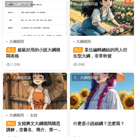
薦
3、大綱模闆篇
3、大綱模闆篇
大綱模闆
大綱模闆
超級好用的小說大綱模
某位編輯總結的同人衍
精品
精品
闆表格
生型大綱，非常幹貨
1.36k
996
3、大綱模闆篇
3、大綱模闆篇
大綱模闆
女頻
女頻爽文大綱模闆構思
什麽是小說細綱？怎麽寫？
精品
講解，含書名、簡介、第一章
等教程