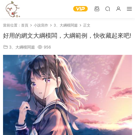
當前位置：
首頁
小說寫作
3、大綱模闆篇
正文
好用的網文大綱模闆，大綱範例，快收藏起來吧!
3、大綱模闆篇
956