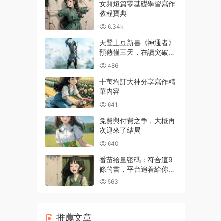
女頻短篇零基礎學習寫作
教程寶典
6.34k
天蠶土豆新書《神通者》
預熱僅三天，在讀突破百
萬
486
十萬均訂大神分享寫作精
華内容
641
免費與付費之争，大概再
次迎來了結局
640
番茄給量密碼：符合這9
條的書，平台追着給你推
流量
563
推薦文章