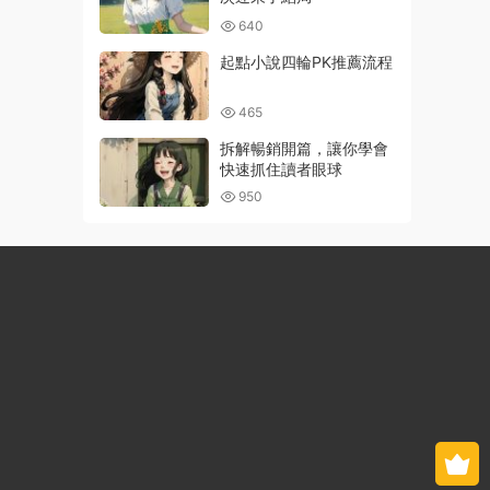
640
起點小說四輪PK推薦流程
465
拆解暢銷開篇，讓你學會
快速抓住讀者眼球
950