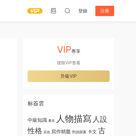
登錄
注冊
VIP
專享
僅限VIP查看
升級VIP
标簽雲
人物描寫
人設
中級知識
書名
古
性格
寫作精髓
卡文
刑偵探案
其他