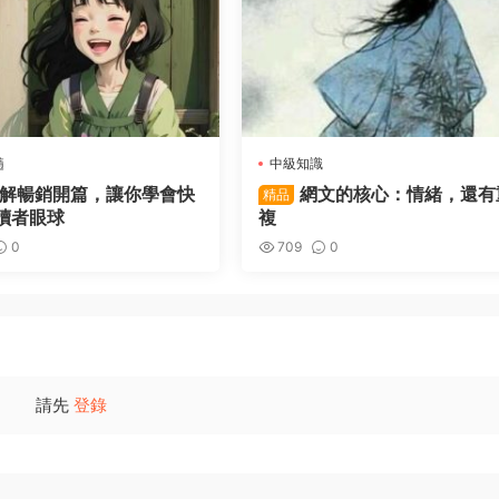
髓
中級知識
解暢銷開篇，讓你學會快
網文的核心：情緒，還有
精品
讀者眼球
複
0
709
0
請先
登錄