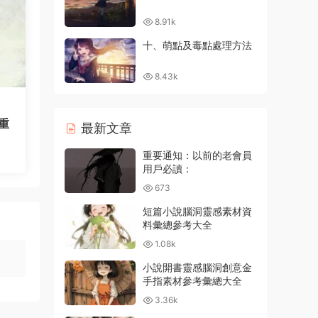
8.91k
十、萌點及毒點處理方法
8.43k
重
最新文章
重要通知：以前的老會員
用戶必讀：
673
短篇小說腦洞靈感素材資
料彙總參考大全
1.08k
小說開書靈感腦洞創意金
手指素材參考彙總大全
3.36k