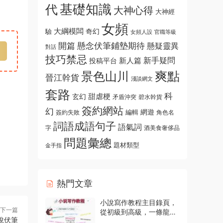
基礎知識
代
大神心得
大神經
女頻
大綱模闆
奇幻
驗
女頻人設
官職等級
開篇
懸念伏筆鋪墊期待
懸疑靈異
對話
技巧禁忌
新手疑問
新人篇
投稿平台
爽點
景色山川
晉江幹貨
淺談網文
套路
科
玄幻
甜虐梗
碧水幹貨
矛盾沖突
簽約網站
幻
編輯
網遊
角色名
簽約失敗
詞語成語句子
語氣詞
字
酒美食奢侈品
問題彙總
題材類型
金手指
熱門文章
小說寫作教程主目錄頁，
下一篇
從初級到高級，一條龍指
說伏筆
導資源入口