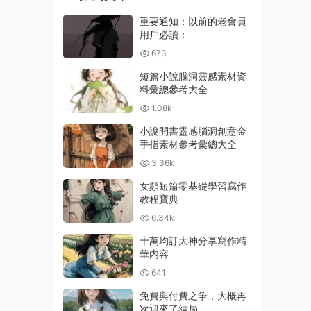
重要通知：以前的老會員
用戶必讀：
673
短篇小說腦洞靈感素材資
料彙總參考大全
1.08k
小說開書靈感腦洞創意金
手指素材參考彙總大全
3.36k
女頻短篇零基礎學習寫作
教程寶典
6.34k
十萬均訂大神分享寫作精
華内容
641
免費與付費之争，大概再
次迎來了結局