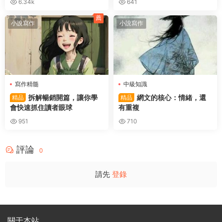
6.34k
641
薦
小說寫作
小說寫作
寫作精髓
中級知識
拆解暢銷開篇，讓你學
網文的核心：情緒，還
精品
精品
會快速抓住讀者眼球
有重複
951
710
評論
0
請先
登錄
關于本站