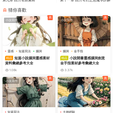
猜你喜歡
薦
薦
小說寫作
小說寫作
靈感
短篇寫法
腦洞
腦洞
金手指
短篇小說腦洞靈感素材
小說開書靈感腦洞創意
精品
精品
資料彙總參考大全
金手指素材參考彙總大全
1.08k
3.37k
薦
薦
小說寫作
小說寫作
短篇寫法
大神經驗