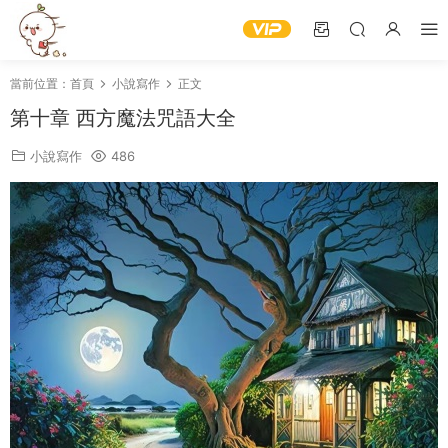
當前位置：
首頁
小說寫作
正文
第十章 西方魔法咒語大全
小說寫作
486