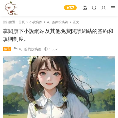
當前位置：
首頁
小說寫作
4、簽約投稿篇
正文
掌閱旗下小說網站及其他免費閱讀網站的簽約和
規則制度。
精品
4、簽約投稿篇
1.38k