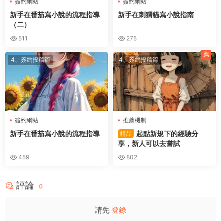
簽約網站
簽約網站
新手在番茄寫小說的流程指導
新手在刺猬貓寫小說指南
（二）
511
275
薦
4、簽約投稿篇
4、簽約投稿篇
簽約網站
推薦機制
新手在番茄寫小說的流程指導
起點新規下的經驗分
精品
享，新人可以去嘗試
459
802
評論
0
請先
登錄