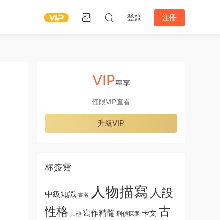
登錄
注冊
VIP
專享
僅限VIP查看
升級VIP
标簽雲
人物描寫
人設
中級知識
書名
古
性格
寫作精髓
卡文
刑偵探案
其他