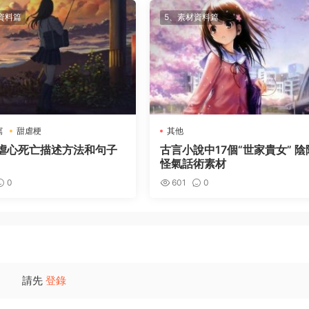
資料篇
5、素材資料篇
寫
甜虐梗
其他
虐心死亡描述方法和句子
古言小說中17個“世家貴女” 陰
怪氣話術素材
0
601
0
請先
登錄