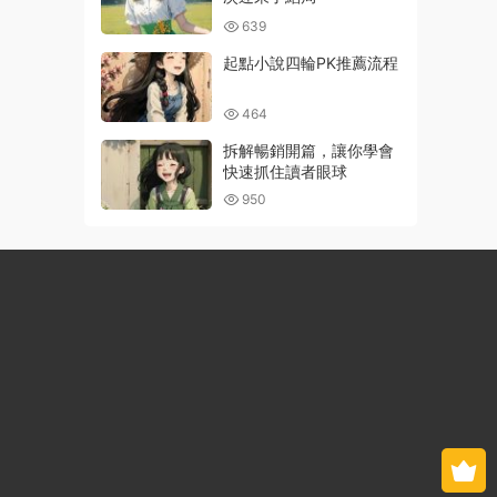
639
起點小說四輪PK推薦流程
464
拆解暢銷開篇，讓你學會
快速抓住讀者眼球
950