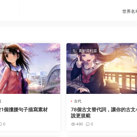
世界名
資料篇
5、素材資料篇
寫
古代
21個摟腰句子描寫素材
78個古文替代詞，讓你的古文
說更規範
0
490
0