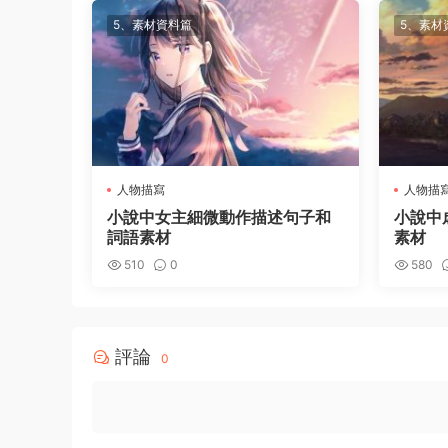
5、素材資料篇
5、素材
人物描寫
人物描
小說中女主細微動作描述句子和
小說中
詞語素材
素材
510
0
580
評論
0