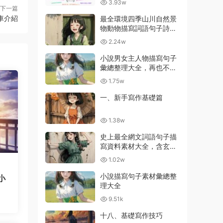
3.93w
下一篇
車介紹
最全環境四季山川自然景
物動物描寫詞語句子詩詞
彙總大全
2.24w
小說男女主人物描寫句子
彙總整理大全，再也不用
擔心不會描寫了
1.75w
一、新手寫作基礎篇
1.38w
史上最全網文詞語句子描
寫資料素材大全，含玄幻
等級劃分
1.02w
小說描寫句子素材彙總整
小
理大全
9.51k
十八、基礎寫作技巧