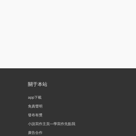
關于本站
app下載
免責聲明
發布有獎
小說寫作主頁—學寫作先點我
廣告合作