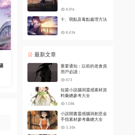
8.91k
十、萌點及毒點處理方法
8.43k
最新文章
陽
重要通知：以前的老會員
用戶必讀：
673
短篇小說腦洞靈感素材資
料彙總參考大全
1.08k
小說開書靈感腦洞創意金
手指素材參考彙總大全
3.36k