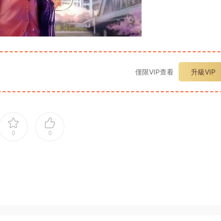
僅限VIP查看
升級VIP
0
0