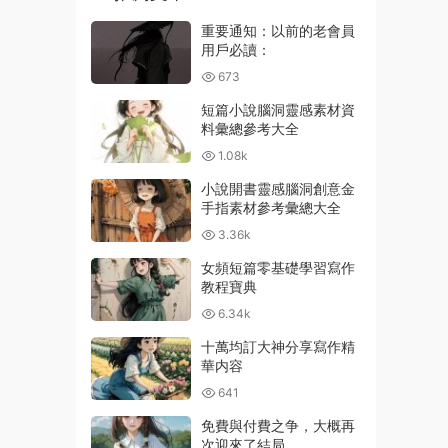
重要通知：以前的老會員
用戶必讀：
673
短篇小說腦洞靈感素材資
料彙總參考大全
1.08k
小說開書靈感腦洞創意金
手指素材參考彙總大全
3.36k
女頻短篇零基礎學習寫作
教程寶典
6.34k
十萬均訂大神分享寫作精
華内容
641
免費與付費之争，大概再
次迎來了結局