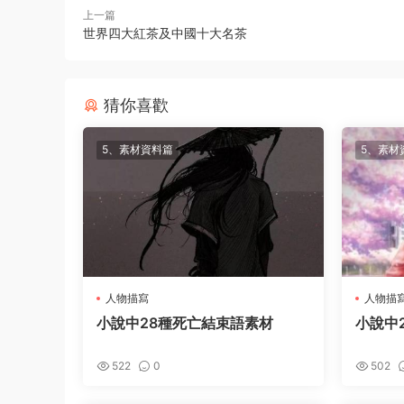
上一篇
世界四大紅茶及中國十大名茶
猜你喜歡
5、素材資料篇
5、素材
人物描寫
人物描
小說中28種死亡結束語素材
小說中
522
0
502