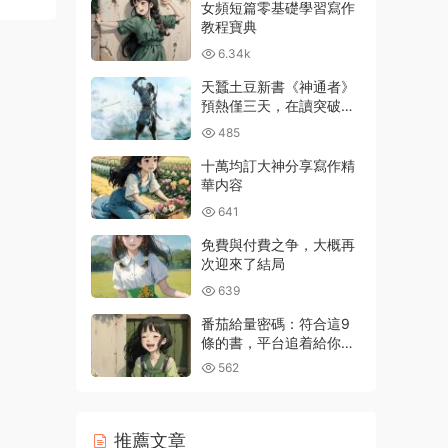
女頻短篇零基礎學習寫作
教程寶典
6.34k
天蠶土豆新書《神通者》
預熱僅三天，在讀突破百
萬
485
十萬均訂大神分享寫作精
華内容
641
免費與付費之争，大概再
次迎來了結局
639
番茄給量密碼：符合這9
條的書，平台追着給你推
流量
562
推薦文章