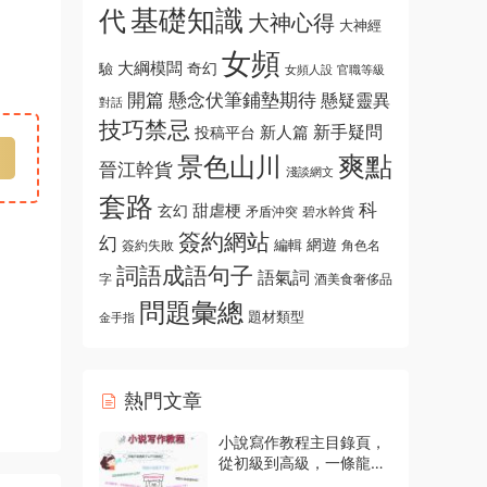
基礎知識
代
大神心得
大神經
女頻
大綱模闆
奇幻
驗
女頻人設
官職等級
開篇
懸念伏筆鋪墊期待
懸疑靈異
對話
技巧禁忌
新手疑問
新人篇
投稿平台
爽點
景色山川
晉江幹貨
淺談網文
套路
科
玄幻
甜虐梗
碧水幹貨
矛盾沖突
簽約網站
幻
編輯
網遊
角色名
簽約失敗
詞語成語句子
語氣詞
字
酒美食奢侈品
問題彙總
題材類型
金手指
熱門文章
小說寫作教程主目錄頁，
從初級到高級，一條龍指
導資源入口