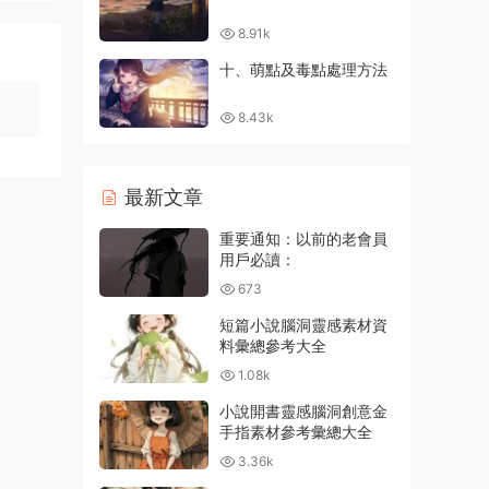
8.91k
十、萌點及毒點處理方法
8.43k
最新文章
重要通知：以前的老會員
用戶必讀：
673
短篇小說腦洞靈感素材資
料彙總參考大全
1.08k
小說開書靈感腦洞創意金
手指素材參考彙總大全
3.36k