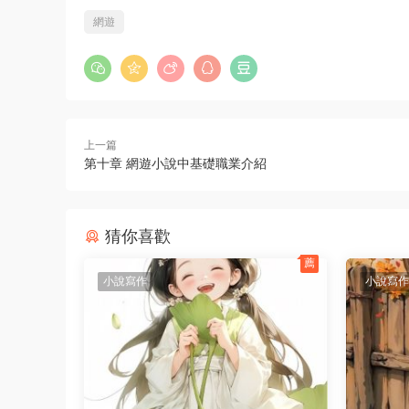
網遊
上一篇
第十章 網遊小說中基礎職業介紹
猜你喜歡
薦
小說寫作
小說寫作