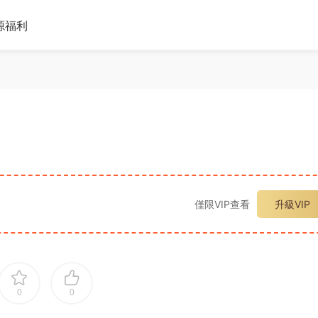
源福利
僅限VIP查看
升級VIP
0
0