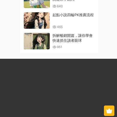
640
起點小說四輪PK推薦流程
465
拆解暢銷開篇，讓你學會
快速抓住讀者眼球
951