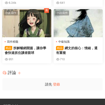
6.34k
641
薦
小說寫作
小說寫作
寫作精髓
中級知識
拆解暢銷開篇，讓你學
網文的核心：情緒，還
精品
精品
會快速抓住讀者眼球
有重複
951
710
評論
0
請先
登錄