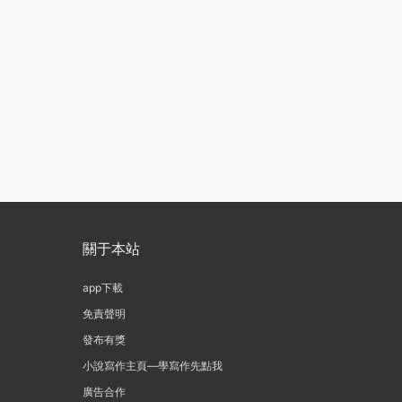
關于本站
app下載
免責聲明
發布有獎
小說寫作主頁—學寫作先點我
廣告合作