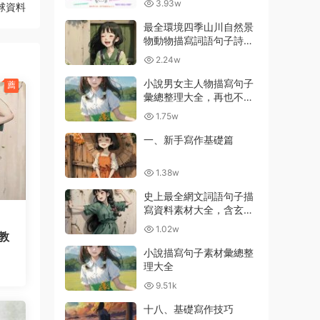
3.93w
球資料
最全環境四季山川自然景
物動物描寫詞語句子詩詞
彙總大全
2.24w
小說男女主人物描寫句子
薦
彙總整理大全，再也不用
擔心不會描寫了
1.75w
一、新手寫作基礎篇
1.38w
史上最全網文詞語句子描
寫資料素材大全，含玄幻
等級劃分
1.02w
教
小說描寫句子素材彙總整
理大全
9.51k
十八、基礎寫作技巧