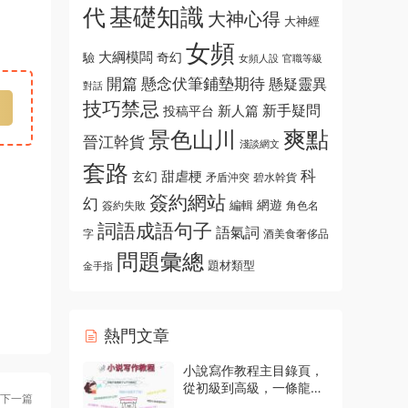
基礎知識
代
大神心得
大神經
女頻
大綱模闆
奇幻
驗
女頻人設
官職等級
開篇
懸念伏筆鋪墊期待
懸疑靈異
對話
技巧禁忌
新手疑問
新人篇
投稿平台
爽點
景色山川
晉江幹貨
淺談網文
套路
科
玄幻
甜虐梗
碧水幹貨
矛盾沖突
簽約網站
幻
編輯
網遊
角色名
簽約失敗
詞語成語句子
語氣詞
字
酒美食奢侈品
問題彙總
題材類型
金手指
熱門文章
小說寫作教程主目錄頁，
從初級到高級，一條龍指
下一篇
導資源入口