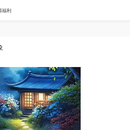
源福利
象