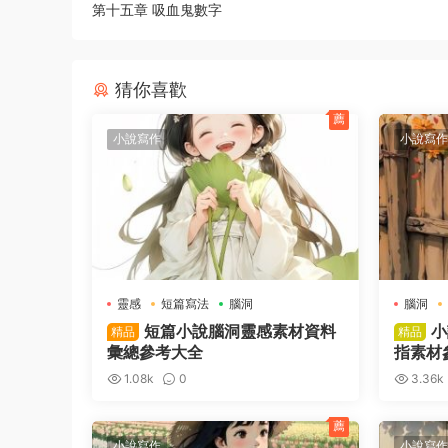
第十五章 吸血鬼數字
猜你喜歡
薦
小說寫作
小說寫作
靈感
短篇寫法
腦洞
腦洞
短篇小說腦洞靈感素材資料
小
精品
精品
彙總參考大全
指素材
1.08k
0
3.36k
薦
小說寫作
小說寫作