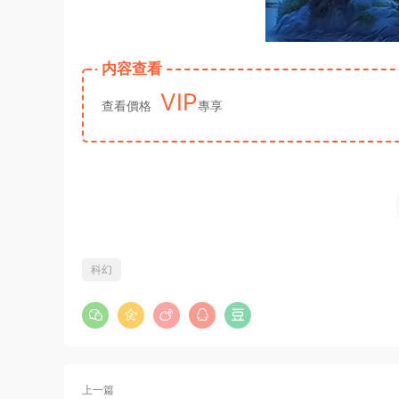
内容查看
VIP
查看價格
專享
科幻
上一篇