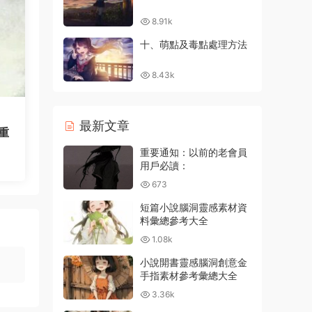
8.91k
十、萌點及毒點處理方法
8.43k
最新文章
重
重要通知：以前的老會員
用戶必讀：
673
短篇小說腦洞靈感素材資
料彙總參考大全
1.08k
小說開書靈感腦洞創意金
手指素材參考彙總大全
3.36k