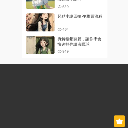
639
起點小說四輪PK推薦流程
464
拆解暢銷開篇，讓你學會
快速抓住讀者眼球
949