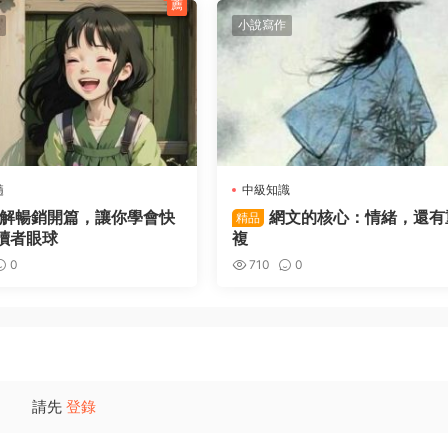
薦
小說寫作
髓
中級知識
解暢銷開篇，讓你學會快
網文的核心：情緒，還有
精品
讀者眼球
複
0
710
0
請先
登錄