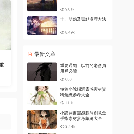
9.01k
十、萌點及毒點處理方法
8.49k
最新文章
重
重要通知：以前的老會員
用戶必讀：
686
短篇小說腦洞靈感素材資
料彙總參考大全
1.11k
小說開書靈感腦洞創意金
手指素材參考彙總大全
3.44k