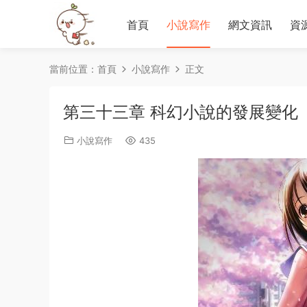
首頁
小說寫作
網文資訊
資
當前位置：
首頁
小說寫作
正文
第三十三章 科幻小說的發展變化
小說寫作
435