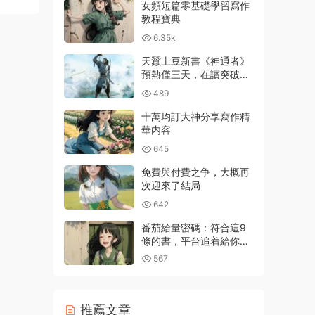
女頻短篇零基礎學習寫作
教程寶典
6.35k
天蠶土豆新書《神通者》
預熱僅三天，在讀突破百
萬
489
十萬均訂大神分享寫作精
華内容
645
免費與付費之争，大概再
次迎來了結局
642
番茄給量密碼：符合這9
條的書，平台追着給你推
流量
567
推薦文章