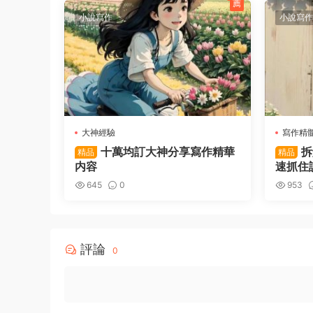
薦
小說寫作
小說寫作
大神經驗
寫作精
十萬均訂大神分享寫作精華
拆
精品
精品
内容
速抓住
645
0
953
評論
0