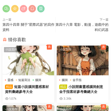
上一篇
下一篇
第四十四章 關于“星際武器”的寫作
第四十六章 電影，動漫，遊戲中的
資料
科幻武器
猜你喜歡
薦
薦
小說寫作
小說寫作
靈感
短篇寫法
腦洞
腦洞
金手指
短篇小說腦洞靈感素材
小說開書靈感腦洞創意
精品
精品
資料彙總參考大全
金手指素材參考彙總大全
1.07k
3.36k
薦
薦
小說寫作
小說寫作