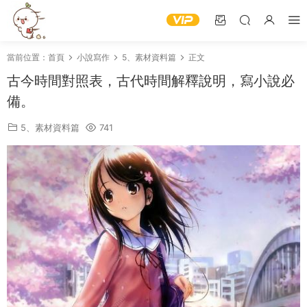
當前位置：
首頁
小說寫作
5、素材資料篇
正文
古今時間對照表，古代時間解釋說明，寫小說必
備。
5、素材資料篇
741