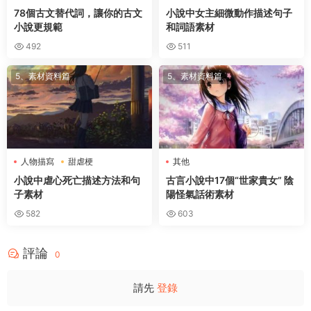
78個古文替代詞，讓你的古文
小說中女主細微動作描述句子
小說更規範
和詞語素材
492
511
5、素材資料篇
5、素材資料篇
人物描寫
甜虐梗
其他
小說中虐心死亡描述方法和句
古言小說中17個“世家貴女” 陰
子素材
陽怪氣話術素材
582
603
評論
0
請先
登錄