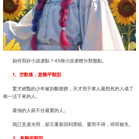
如何寫好小說虐點？45個小說虐梗分類盤點。
1、空歡喜，意難平類型
驚才絕豔的少年被折斷翅膀，天才泯于衆人最想死的人成了
唯一活下來的人。
最強的人留不住最愛的人。
我已見過光明，卻又重新回到黑暗。愛而不得，得而複失。
2、意難平類型