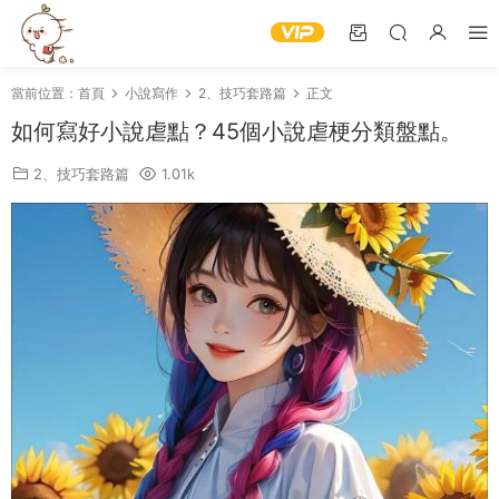
當前位置：
首頁
小說寫作
2、技巧套路篇
正文
如何寫好小說虐點？45個小說虐梗分類盤點。
2、技巧套路篇
1.01k