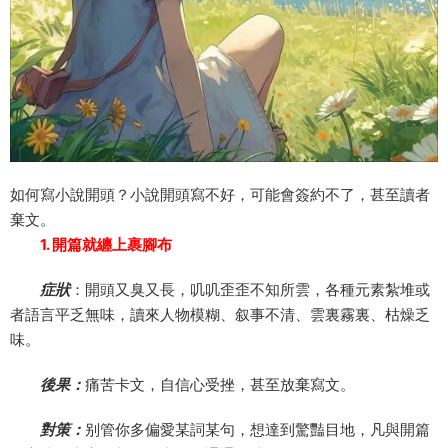
如何寫小說開頭？小說開頭寫不好，可能會簽約不了，甚至讀者
棄文。
1. 開篇就纏上裹腳布
症狀
：開頭又臭又長，叽叽歪歪不知所雲，各種元素紮堆或
者語言平乏無味，讀來人物模糊、叙事不清、雲裏霧裏、枯燥乏
味。
後果：
痛苦卡文，自信心受挫，甚至放棄寫文。
對策：
别管你多偏愛某詞某句，想達到驚豔目地，凡與開篇