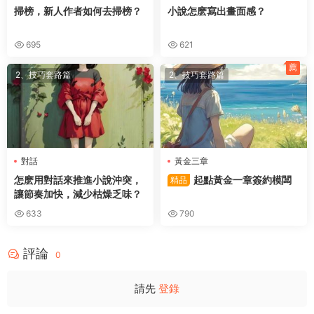
掃榜，新人作者如何去掃榜？
小說怎麽寫出畫面感？
695
621
薦
2、技巧套路篇
2、技巧套路篇
對話
黃金三章
怎麽用對話來推進小說沖突，
起點黃金一章簽約模闆
精品
讓節奏加快，減少枯燥乏味？
633
790
評論
0
請先
登錄