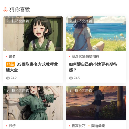
猜你喜歡
2、技巧套路篇
2、技巧套路篇
書名
懸念伏筆鋪墊期待
33個取書名方式教程彙
如何讓自己的小說更有期待
精品
總大全
感？
742
745
2、技巧套路篇
2、技巧套路篇
掃榜
描寫技巧
問題彙總