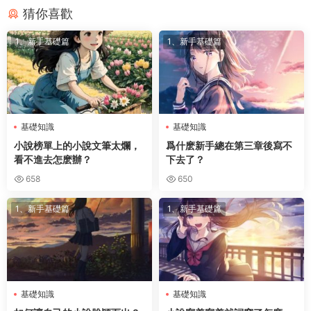
猜你喜歡
1、新手基礎篇
1、新手基礎篇
基礎知識
基礎知識
小說榜單上的小說文筆太爛，
爲什麽新手總在第三章後寫不
看不進去怎麽辦？
下去了？
658
650
1、新手基礎篇
1、新手基礎篇
基礎知識
基礎知識