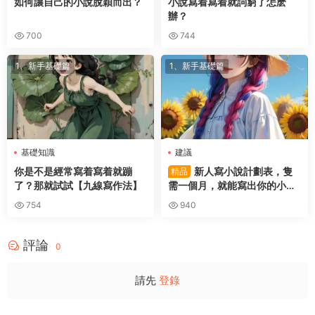
如何讓自己的小說脫穎而出？
小說寫着寫着就詞窮了怎麽
辦？
700
744
1、新手基礎篇
1、新手基礎篇
基礎知識
建議
你是不是經常寫着寫着就蹦
新人寫小說計劃表，隻
精品
了？那就試試【九線寫作法】
需一個月，就能寫出你的小
說。
754
940
評論
0
請先
登錄