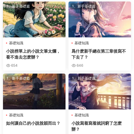
1、新手基礎篇
1、新手基礎篇
基礎知識
基礎知識
小說榜單上的小說文筆太爛，
爲什麽新手總在第三章後寫不
看不進去怎麽辦？
下去了？
654
646
1、新手基礎篇
1、新手基礎篇
基礎知識
基礎知識
如何讓自己的小說脫穎而出？
小說寫着寫着就詞窮了怎麽
辦？