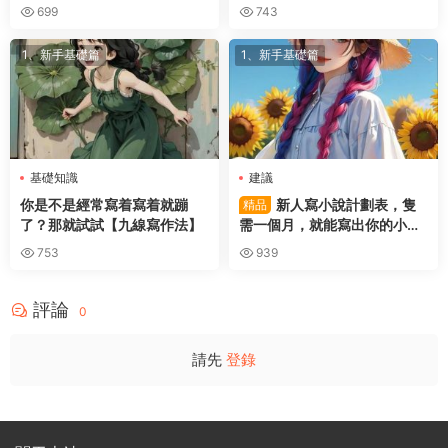
699
743
1、新手基礎篇
1、新手基礎篇
基礎知識
建議
你是不是經常寫着寫着就蹦
新人寫小說計劃表，隻
精品
了？那就試試【九線寫作法】
需一個月，就能寫出你的小
說。
753
939
評論
0
請先
登錄