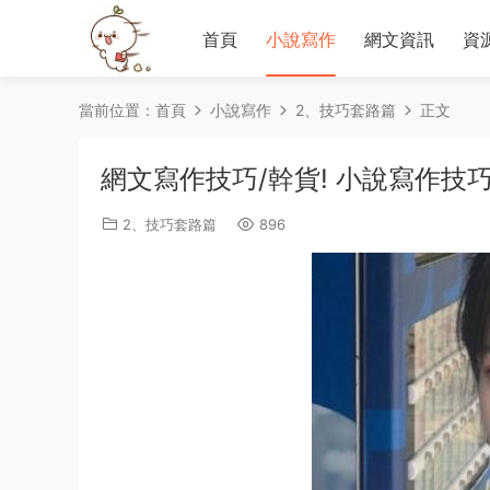
首頁
小說寫作
網文資訊
資
當前位置：
首頁
小說寫作
2、技巧套路篇
正文
網文寫作技巧/幹貨! 小說寫作技巧 
2、技巧套路篇
896