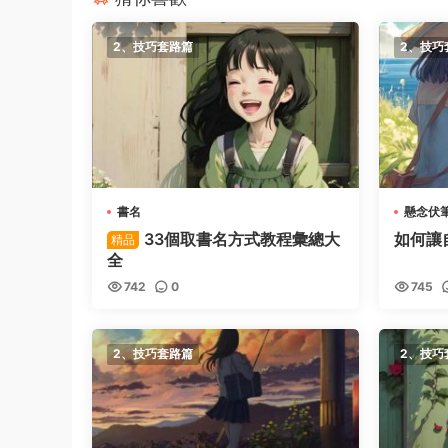
2、技巧套路篇
2、技巧
書名
懸念伏
33個取書名方式教程彙總大
如何讓
精品
全
742
0
745
2、技巧套路篇
2、技巧