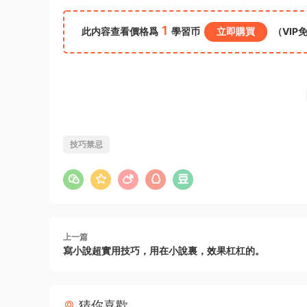
1
此内容查看價格爲
學習币
立即購買
（VIP
技巧禁忌
上一篇
寫小說超實用技巧，用在小說裏，效果杠杠的。
猜你喜歡