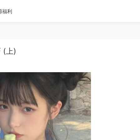
源福利
(上)