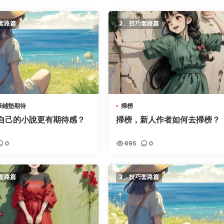
套路篇
2、技巧套路篇
筆鋪墊期待
掃榜
自己的小說更有期待感？
掃榜，新人作者如何去掃榜？
0
695
0
套路篇
2、技巧套路篇