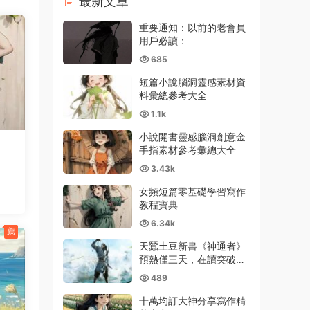
最新文章
重要通知：以前的老會員
用戶必讀：
685
短篇小說腦洞靈感素材資
料彙總參考大全
1.1k
小說開書靈感腦洞創意金
手指素材參考彙總大全
3.43k
女頻短篇零基礎學習寫作
教程寶典
6.34k
薦
天蠶土豆新書《神通者》
預熱僅三天，在讀突破百
萬
489
十萬均訂大神分享寫作精