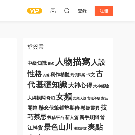
登錄
注冊
标簽雲
人物描寫
人設
中級知識
書名
古
性格
寫作精髓
卡文
刑偵探案
其他
基礎知識
代
大神心得
大神經驗
女頻
大綱模闆
奇幻
女頻人設
官職等級
對話
技
開篇
懸念伏筆鋪墊期待
懸疑靈異
巧禁忌
晉
新手疑問
新人篇
投稿平台
爽點
景色山川
江幹貨
淺談網文