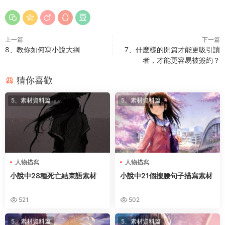
上一篇
下一篇
8、教你如何寫小說大綱
7、什麽樣的開篇才能更吸引讀
者，才能更容易被簽約？
猜你喜歡
5、素材資料篇
5、素材資料篇
人物描寫
人物描寫
小說中28種死亡結束語素材
小說中21個摟腰句子描寫素材
521
502
5、素材資料篇
5、素材資料篇