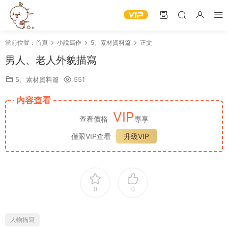
當前位置：
首頁
小說寫作
5、素材資料篇
正文
男人、老人外貌描寫
5、素材資料篇
551
内容查看
VIP
查看價格
專享
僅限VIP查看
升級VIP
0
0
人物描寫