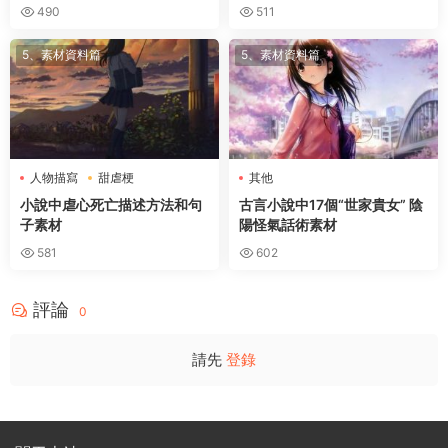
490
511
5、素材資料篇
5、素材資料篇
人物描寫
甜虐梗
其他
小說中虐心死亡描述方法和句
古言小說中17個“世家貴女” 陰
子素材
陽怪氣話術素材
581
602
評論
0
請先
登錄