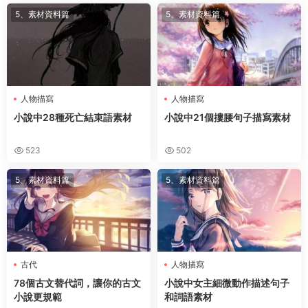
5、素材資料篇
5、素材資料篇
人物描寫
人物描寫
小說中28種死亡結束語素材
小說中21個摟腰句子描寫素材
523
502
5、素材資料篇
5、素材資料篇
古代
人物描寫
78個古文替代詞，讓你的古文
小說中女主細微動作描述句子
小說更規範
和詞語素材