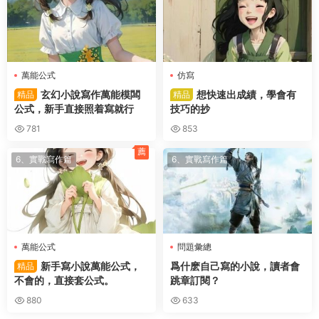
萬能公式
仿寫
玄幻小說寫作萬能模闆
想快速出成績，學會有
精品
精品
公式，新手直接照着寫就行
技巧的抄
781
853
薦
6、實戰寫作篇
6、實戰寫作篇
萬能公式
問題彙總
新手寫小說萬能公式，
爲什麽自己寫的小說，讀者會
精品
不會的，直接套公式。
跳章訂閱？
880
633