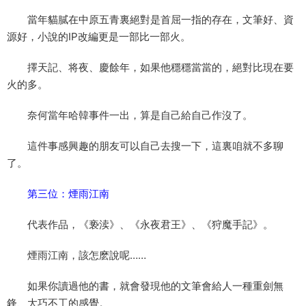
當年貓膩在中原五青裏絕對是首屈一指的存在，文筆好、資
源好，小說的IP改編更是一部比一部火。
擇天記、将夜、慶餘年，如果他穩穩當當的，絕對比現在要
火的多。
奈何當年哈韓事件一出，算是自己給自己作沒了。
這件事感興趣的朋友可以自己去搜一下，這裏咱就不多聊
了。
第三位：煙雨江南
代表作品，《亵渎》、《永夜君王》、《狩魔手記》。
煙雨江南，該怎麽說呢……
如果你讀過他的書，就會發現他的文筆會給人一種重劍無
鋒、大巧不工的感覺。