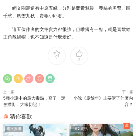
網文圈裏還有中原五綠，分别是蘭帝魅晨、養貓的黑背、躍
千愁、風禦九秋，賣報小郎君。
這五位作者的文筆實力都很強，但唯獨有一點，就是喜歡給
主角戴綠帽，也不知道是什麽愛好。
1
5
上一篇
下一篇
5種小說中的最大毒點，寫了一定
小說《慶餘年》主要講了什麽内
會撲街，大家切記！
容？
猜你喜歡
薦
網文資訊
網文資訊