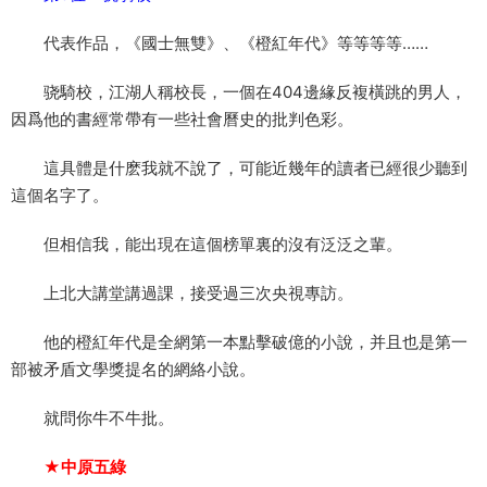
代表作品，《國士無雙》、《橙紅年代》等等等等……
骁騎校，江湖人稱校長，一個在404邊緣反複橫跳的男人，
因爲他的書經常帶有一些社會曆史的批判色彩。
這具體是什麽我就不說了，可能近幾年的讀者已經很少聽到
這個名字了。
但相信我，能出現在這個榜單裏的沒有泛泛之輩。
上北大講堂講過課，接受過三次央視專訪。
他的橙紅年代是全網第一本點擊破億的小說，并且也是第一
部被矛盾文學獎提名的網絡小說。
就問你牛不牛批。
★中原五綠