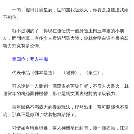
一句手握日月摘星辰，世間無我這般人，你要是沒聽過我絕
不相信。
就不提别的了，你現在随便找一個身邊上四五年級的小朋
友，問問他班上有多少人看過鬥羅大陸，你就會明白這本書的影
響力究竟有多恐怖。
第四位：夢入神機
代表作品《佛本是道》、《陽神》、《永生》。
可以說是一人開創一個流派的頂級作者，不僅人火書火，就
連當年的粉絲團神機營，那都是網文圈裏絕對的頂級戰力。
當年因爲不滿盛大的養蠱玩法，悍然出走，甯可賠錢也不當
狗，那真正是做到了站着把錢給掙了。
可惜如今時過境遷，夢入神機早已封閉，揮一揮衣袖，江湖