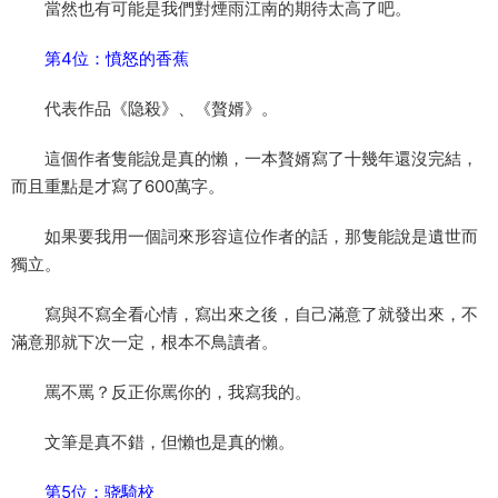
當然也有可能是我們對煙雨江南的期待太高了吧。
第4位：憤怒的香蕉
代表作品《隐殺》、《贅婿》。
這個作者隻能說是真的懶，一本贅婿寫了十幾年還沒完結，
而且重點是才寫了600萬字。
如果要我用一個詞來形容這位作者的話，那隻能說是遺世而
獨立。
寫與不寫全看心情，寫出來之後，自己滿意了就發出來，不
滿意那就下次一定，根本不鳥讀者。
罵不罵？反正你罵你的，我寫我的。
文筆是真不錯，但懶也是真的懶。
第5位：骁騎校