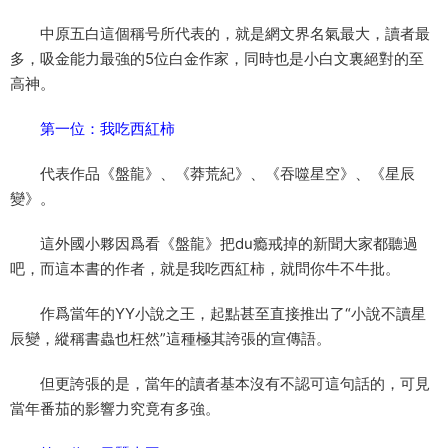
中原五白這個稱号所代表的，就是網文界名氣最大，讀者最
多，吸金能力最強的5位白金作家，同時也是小白文裏絕對的至
高神。
第一位：我吃西紅柿
代表作品《盤龍》、《莽荒紀》、《吞噬星空》、《星辰
變》。
這外國小夥因爲看《盤龍》把du瘾戒掉的新聞大家都聽過
吧，而這本書的作者，就是我吃西紅柿，就問你牛不牛批。
作爲當年的YY小說之王，起點甚至直接推出了“小說不讀星
辰變，縱稱書蟲也枉然”這種極其誇張的宣傳語。
但更誇張的是，當年的讀者基本沒有不認可這句話的，可見
當年番茄的影響力究竟有多強。