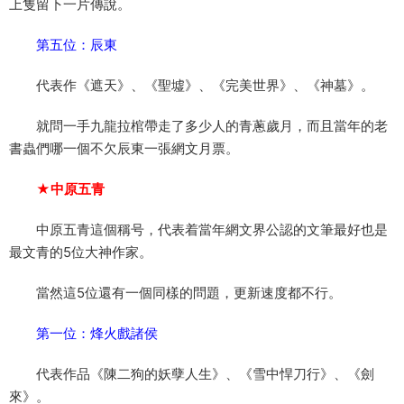
上隻留下一片傳說。
第五位：辰東
代表作《遮天》、《聖墟》、《完美世界》、《神墓》。
就問一手九龍拉棺帶走了多少人的青蔥歲月，而且當年的老
書蟲們哪一個不欠辰東一張網文月票。
★中原五青
中原五青這個稱号，代表着當年網文界公認的文筆最好也是
最文青的5位大神作家。
當然這5位還有一個同樣的問題，更新速度都不行。
第一位：烽火戲諸侯
代表作品《陳二狗的妖孽人生》、《雪中悍刀行》、《劍
來》。