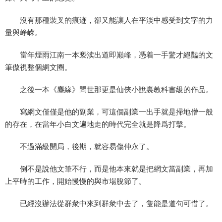
沒有那種裝叉的痕迹，卻又能讓人在平淡中感受到文字的力
量與峥嵘。
當年煙雨江南一本亵渎出道即巅峰，憑着一手驚才絕豔的文
筆傲視整個網文圈。
之後一本《塵緣》問世那更是仙俠小說裏教科書級的作品。
寫網文僅僅是他的副業，可這個副業一出手就是掃地僧一般
的存在，在當年小白文遍地走的時代完全就是降爲打擊。
不過滿級開局，後期，就容易傷仲永了。
倒不是說他文筆不行，而是他本來就是把網文當副業，再加
上平時的工作，開始慢慢的與市場脫節了。
已經沒辦法從群衆中來到群衆中去了，隻能是道句可惜了。