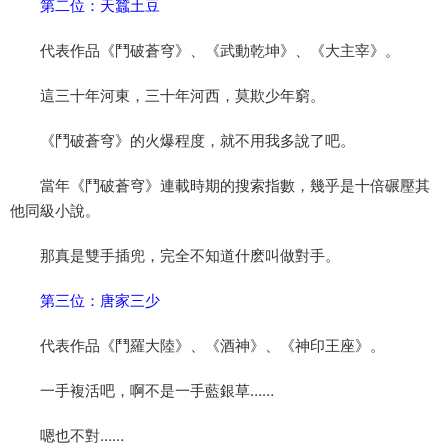
第二位：天蠶土豆
代表作品《鬥破蒼穹》、《武動乾坤》、《大主宰》。
這三十年河東，三十年河西，莫欺少年窮。
《鬥破蒼穹》的火爆程度，就不用我多說了吧。
當年《鬥破蒼穹》連載時期的搜索指數，幾乎是十倍碾壓其
他同級小說。
那真是雙手插兜，完全不知道什麽叫做對手。
第三位：唐家三少
代表作品《鬥羅大陸》、《酒神》、《神印王座》。
一手複活吧，啊不是一手藍銀草……
嗯也不對……