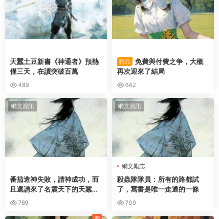
天蠶土豆新書《神通者》預熱
免費與付費之争，大概
精品
僅三天，在讀突破百萬
再次迎來了結局
489
642
網文資訊
網文資訊
網文勵志
番茄造神失敗，請神成功，而
殺蟲隊隊員：所有的路都試
且還請來了名震天下的天蠶土
了，寫書是唯一走通的一條
豆。
769
709
薦