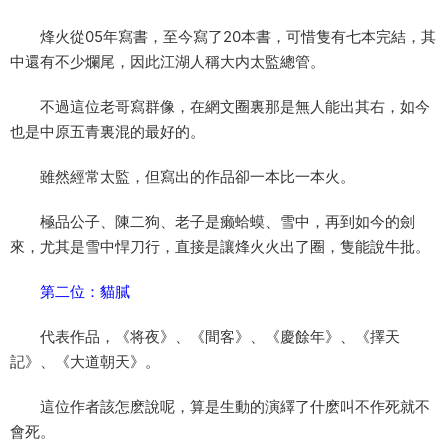
烽火從05年寫書，至今寫了20本書，可惜隻有七本完結，其
中還有不少爛尾，因此江湖人稱大内太監總管。
不過這位老哥寫群像，在網文圈裏那是無人能出其右，如今
也是中原五青裏混的最好的。
雖然經常太監，但寫出的作品卻一本比一本火。
極品公子、陳二狗、老子是癞蛤蟆、雪中，再到如今的劍
來，尤其是雪中悍刀行，直接是讓烽火火出了圈，隻能說牛批。
第二位：貓膩
代表作品，《将夜》、《間客》、《慶餘年》、《擇天
記》、《大道朝天》。
這位作者該怎麽說呢，算是生動的演繹了什麽叫不作死就不
會死。