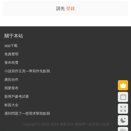
請先
登錄
關于本站
app下載
免責聲明
發布有獎
小說寫作主頁—學寫作先點我
廣告合作
我要發布
新用戶參考試看
标簽大全
遇到問題了—想尋求幫助點我
Copyright © 2022-2026 逐夢寫作 讓我們一起共築小說夢