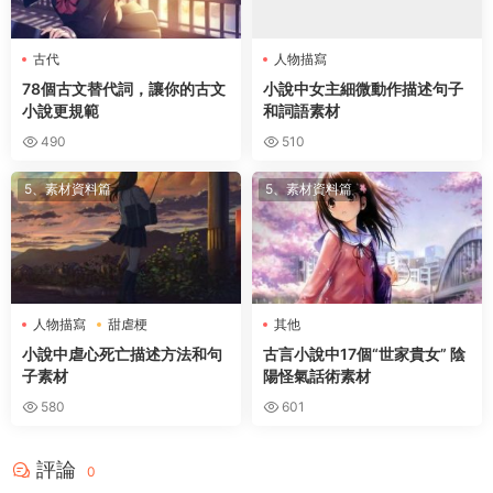
古代
人物描寫
78個古文替代詞，讓你的古文
小說中女主細微動作描述句子
小說更規範
和詞語素材
490
510
5、素材資料篇
5、素材資料篇
人物描寫
甜虐梗
其他
小說中虐心死亡描述方法和句
古言小說中17個“世家貴女” 陰
子素材
陽怪氣話術素材
580
601
評論
0