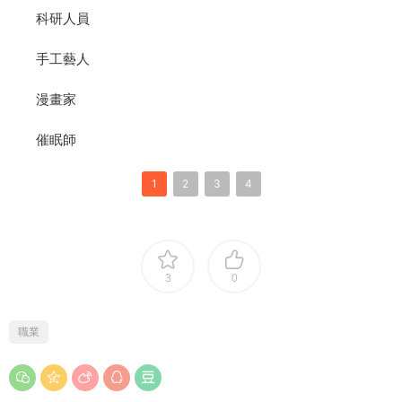
科研人員
手工藝人
漫畫家
催眠師
1
2
3
4
3
0
職業