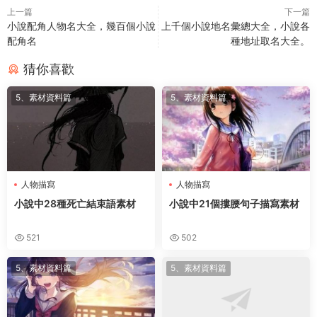
上一篇
下一篇
小說配角人物名大全，幾百個小說
上千個小說地名彙總大全，小說各
配角名
種地址取名大全。
猜你喜歡
5、素材資料篇
5、素材資料篇
人物描寫
人物描寫
小說中28種死亡結束語素材
小說中21個摟腰句子描寫素材
521
502
5、素材資料篇
5、素材資料篇