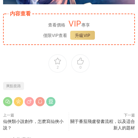
内容查看
VIP
查看價格
專享
僅限VIP查看
升級VIP
2
0
爽點套路
上一篇
下一篇
仙俠類小說創作，怎麽寫仙俠小
關于番茄飛盧發書流程，以及适合
說？
新人的題材