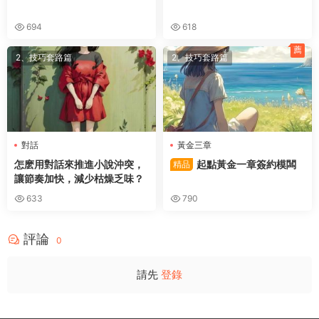
694
618
薦
2、技巧套路篇
2、技巧套路篇
對話
黃金三章
怎麽用對話來推進小說沖突，
起點黃金一章簽約模闆
精品
讓節奏加快，減少枯燥乏味？
633
790
評論
0
請先
登錄