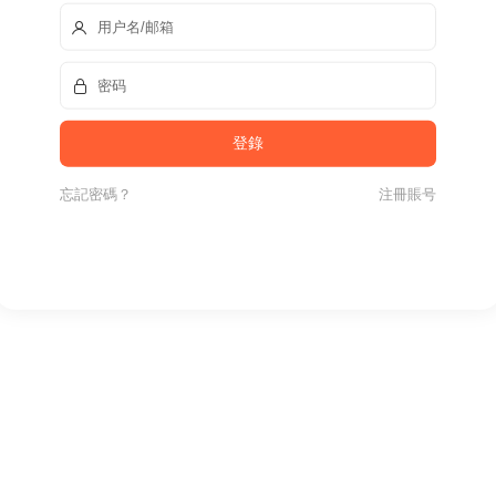
忘記密碼？
注冊賬号